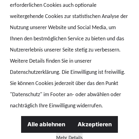
erforderlichen Cookies auch optionale
weitergehende Cookies zur statistischen Analyse der
GdP Hessen
Nutzung unserer Website und Social Media, um
Ihnen den bestmöglichen Service zu bieten und das
„Unsere Einsatzkonzepte haben sich
Nutzererlebnis unserer Seite stetig zu verbessern.
bewährt. Aber es ist illusorisch zu
Weitere Details finden Sie in unserer
glauben, dass wir künftig jede
Datenschutzerklärung. Die Einwilligung ist freiwillig.
Silvesternacht mit noch mehr
Sie können Cookies jederzeit über das den Punkt
Personal bewältigen können.“
"Datenschutz" im Footer an- oder abwählen oder
Jens Mohrherr, Landesvorsitzender der GdP Hessen
nachträglich Ihre Einwilligung widerrufen.
Alle ablehnen
Akzeptieren
Mehr Details