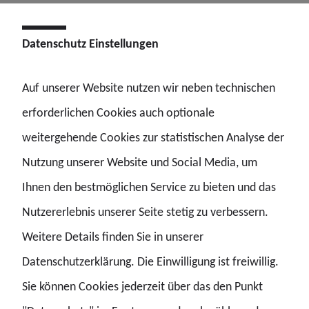
regelmäßig die Angebote durchstöbern. Der Service ist
für Mitglieder ohne weitere Kosten.
Datenschutz Einstellungen
Auf unserer Website nutzen wir neben technischen
Um an dem Programm teilzunehmen, führt bitte
erforderlichen Cookies auch optionale
einmalig den Registrierungsprozess durch. Dafür
weitergehende Cookies zur statistischen Analyse der
braucht ihr einen Registrierungscode, den ihr im
Nutzung unserer Website und Social Media, um
internen Mitgliederbereich
findet.
Ihnen den bestmöglichen Service zu bieten und das
Nutzererlebnis unserer Seite stetig zu verbessern.
Weitere Details finden Sie in unserer
Ihr erhaltet dann Zugriff auf die Plattform, die
unter
Datenschutzerklärung. Die Einwilligung ist freiwillig.
diesem Link
zur Verfügung steht. Nach der
Sie können Cookies jederzeit über das den Punkt
Anmeldung erhaltet ihr Zugriff auf alle Angebote, die