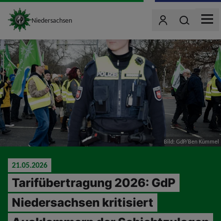
site_logo
Wonach such
Niedersachsen
Benutzer
MEN
jumpToMain
Bild: GdP/Ben Kümmel
21.05.2026
Tarifübertragung 2026: GdP
Niedersachsen kritisiert