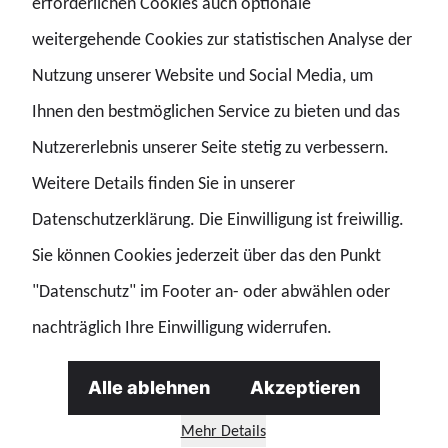
erforderlichen Cookies auch optionale
Zulagen für Schicht- und Wechselschichtarbeit sind
weitergehende Cookies zur statistischen Analyse der
integraler Bestandteil des Abschlusses und dürfen nicht
Nutzung unserer Website und Social Media, um
ausgeklammert werden. Für Tarifbeschäftigte wird die
Ihnen den bestmöglichen Service zu bieten und das
Zulage für Wechselschicht ab 1. Juli 2026 von 105 auf 200
Nutzererlebnis unserer Seite stetig zu verbessern.
Euro monatlich erhöht. Die Zulage für Schichtarbeit steigt
Weitere Details finden Sie in unserer
von 40 auf 100 Euro.
Datenschutzerklärung. Die Einwilligung ist freiwillig.
Der Landesvorsitzende der GdP Niedersachsen, Kevin
Sie können Cookies jederzeit über das den Punkt
Komolka erklärt: „Wer von einer wirkungsgleichen
"Datenschutz" im Footer an- oder abwählen oder
Übertragung spricht, aber einen so wichtigen Bestandteil
nachträglich Ihre Einwilligung widerrufen.
einfach streicht, betreibt Etikettenschwindel. Das ist kein
Detail, sondern für viele Kolleginnen und Kollegen, die
Alle ablehnen
Akzeptieren
sich im Schichtdienst aufreiben, ein extrem wichtiger
Mehr Details