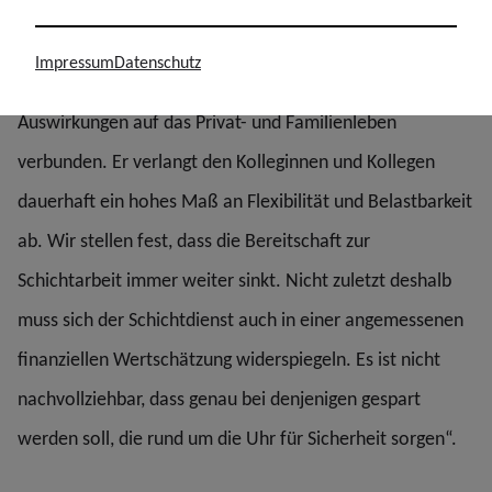
Posten.“ Komolka weiter: “Insbesondere der Schicht- und
Wechselschichtdienst ist mit erheblichen
Impressum
Datenschutz
gesundheitlichen Belastungen und massiven
Auswirkungen auf das Privat- und Familienleben
verbunden. Er verlangt den Kolleginnen und Kollegen
dauerhaft ein hohes Maß an Flexibilität und Belastbarkeit
ab. Wir stellen fest, dass die Bereitschaft zur
Schichtarbeit immer weiter sinkt. Nicht zuletzt deshalb
muss sich der Schichtdienst auch in einer angemessenen
finanziellen Wertschätzung widerspiegeln. Es ist nicht
nachvollziehbar, dass genau bei denjenigen gespart
werden soll, die rund um die Uhr für Sicherheit sorgen“.