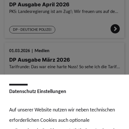
DP Ausgabe April 2026
PKS: Landesregierung ist am Zug!; Wir freuen uns auf den #LDT2026; Minister Reul muss Direktion V stärken; DGB-Chef lobt GdP-Einsatz in der Tarifrunde; Sparen beim Tarifbudget: 93 % als neues „Normal“
DP - DEUTSCHE POLIZEI
01.03.2026 | Medien
DP Ausgabe März 2026
Tarifrunde: Das war eine harte Nuss! So sehe ich die Tarifeinigung; GdP regt Ausweitung der Spitzensportförderung an; Aufgabenkritik: GdP ist klar und konstruktiv; „Riesen-Respekt“ für die Kollegen de
DP - DEUTSCHE POLIZEI
Datenschutz Einstellungen
01.02.2026 | Medien
Auf unserer Website nutzen wir neben technischen
DP Ausgabe Februar 2026
erforderlichen Cookies auch optionale
Tarifrunde: Polizeibeschäftigte setzen starkes Zeichen; Tarifbereich: Weichenstellung im PHPR; Aufgabenkritik: Das Ministerium muss liefern; Michaela und Maren – bereit für Verantwortung; Rahmede: So