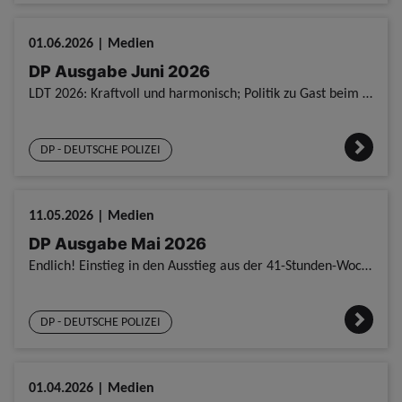
01.06.2026 | Medien
DP Ausgabe Juni 2026
LDT 2026: Kraftvoll und harmonisch; Politik zu Gast beim LDT; Ärmel hochkrempeln - und an die Arbeit; LADG: Druck auf Schwarz-Grün wächst; Landesregierung überträft Tarifabschluss; Reparaturarbeiten a
DP - DEUTSCHE POLIZEI
11.05.2026 | Medien
DP Ausgabe Mai 2026
Endlich! Einstieg in den Ausstieg aus der 41-Stunden-Woche kommt; Wir brauchen kein LADG!; Unsere Polizei braucht ein modernes Arbeitszeitrecht; Macht’s gut, Jutta, Michael, Lorenz und Dirk!; Castortr
DP - DEUTSCHE POLIZEI
01.04.2026 | Medien