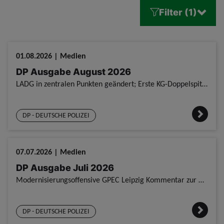
Filter (1)
01.08.2026 | Medien
DP Ausgabe August 2026
LADG in zentralen Punkten geändert; Erste KG-Doppelspitze bei der GdP NRW; Gemeinsam sind wir stark, jawohl; Ein Dach mit Strahlkraft; Willkommen im Team, Lisa; Verstärkung im Tarifbereich gesucht – a
DP - DEUTSCHE POLIZEI
07.07.2026 | Medien
DP Ausgabe Juli 2026
Modernisierungsoffensive GPEC Leipzig Kommentar zur Modernisierungsoffensive Aufgabenkritik und Entlastung: Jetzt wird es konkret Weiter Warten aufs Job-Bike Interview mit Alex Engler zur Tarifarbeit
DP - DEUTSCHE POLIZEI