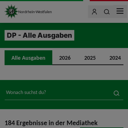
site_logo
Wonach such
Nordrhein-Westfalen
Benutzer
MEN
jumpToMain
DP - Alle Ausgaben
Alle Ausgaben
2026
2025
2024
searc
184 Ergebnisse in der Mediathek