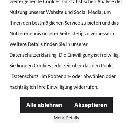
weitergehende Cookies zur statistischen Analyse der
Nutzung unserer Website und Social Media, um
DP - DEUTSCHE POLIZEI
Ihnen den bestmöglichen Service zu bieten und das
Nutzererlebnis unserer Seite stetig zu verbessern.
01.01.2026 | Medien
DP Ausgabe Januar 2026
Weitere Details finden Sie in unserer
Antidiskriminierungsgesetz: GdP befürchtet Bürokratiemonster; Gewalt gegen Polizisten auf Rekordniveau; Kraftvoll und mit Zuversicht ins neue Jahr; Tarifbeschäftigte on fire – auch vor der Kamera; Ta
Datenschutzerklärung. Die Einwilligung ist freiwillig.
Sie können Cookies jederzeit über das den Punkt
DP - DEUTSCHE POLIZEI
"Datenschutz" im Footer an- oder abwählen oder
nachträglich Ihre Einwilligung widerrufen.
01.12.2025 | Medien
DP Ausgabe Dezember 2025
Alle ablehnen
Akzeptieren
Tarifrunde 2025/2026: Wir sind bereit!; Bagatellgrenze: 8.960 Stunden futsch; Tarifrunde: Wir brauchen richtig Wumms!; Aufgaben für die Polizei: Eine geht noch …; Willkommen in der GdP-Familie!; Das G
Mehr Details
DP - DEUTSCHE POLIZEI