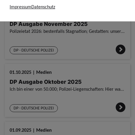
Impressum
Datenschutz
01.11.2025 | Medien
DP Ausgabe November 2025
Polizeietat 2026: bestenfalls Stagnation; Gestatten: unsere Teamer!; Haushalt: Hier laufen Dinge in die komplett falsche Richtung!; Castor-Transporte: GdP setzt sich für starken Arbeitsschutz ein; Neu
DP - DEUTSCHE POLIZEI
01.10.2025 | Medien
DP Ausgabe Oktober 2025
Ich bin einer von 50.000; Polizei-Liegenschaften: Hier wartet noch viel Arbeit; Bei uns seid ihr richtig!; Schluss mit dem Beamten-Bashing!; GdP NRW bildet jetzt aus; Neues Studienjahr – die GdP ist d
DP - DEUTSCHE POLIZEI
01.09.2025 | Medien