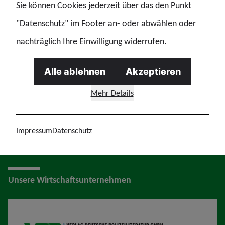
meinen personenbezogenen Daten umgeht, zu
Sie können Cookies jederzeit über das den Punkt
welchen weiteren Zwecken meine Daten verarbeitet
"Datenschutz" im Footer an- oder abwählen oder
werden, die Rechtsgrundlagen der Verarbeitung
nachträglich Ihre Einwilligung widerrufen.
sowie meine persönlichen Datenschutzrechte
Alle ablehnen
Akzeptieren
gelesen.
*
Mehr Details
Absenden
Impressum
Datenschutz
Unsere Wirtschaftsunternehmen