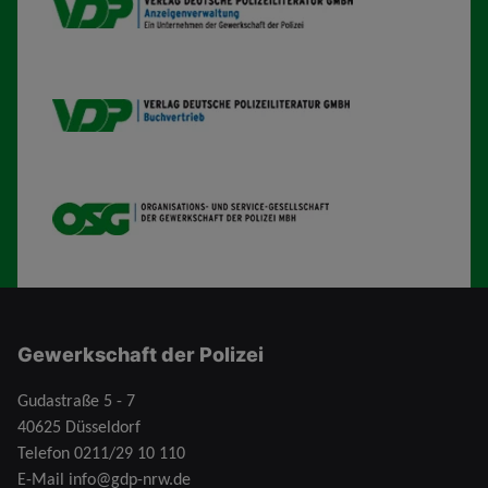
VDP AV
VDP B
OSG
Gewerkschaft der Polizei
Gudastraße 5 - 7
40625 Düsseldorf
Telefon
0211/29 10 110
E-Mail
info@gdp-nrw.de