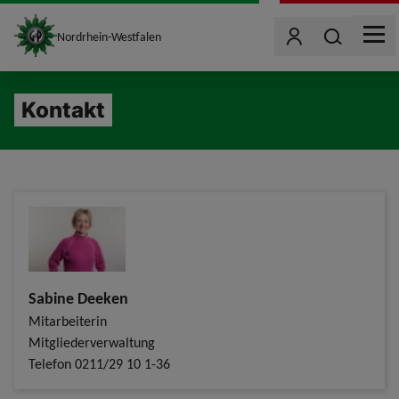
site_logo
Wonach such
Nordrhein-Westfalen
Benutzer
MEN
jumpToMain
Kontakt
Sabine Deeken
Mitarbeiterin
Mitgliederverwaltung
Telefon
0211/29 10 1-36