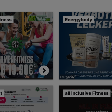
tness
Energybody
Energybody
t
all inclusive Fitness