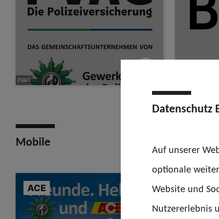
PVAG
BBBank
Datenschutz 
Mobile
Auf unserer Web
optionale weite
ACE
Website und Soc
BMW
Nutzererlebnis u