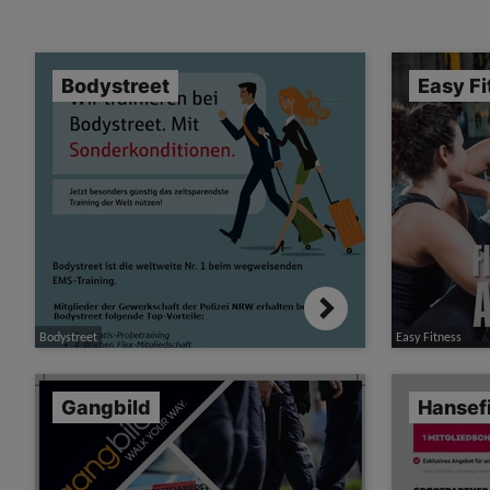
Bodystreet
Easy Fi
Bodystreet
Easy Fitness
Gangbild
Hansefi