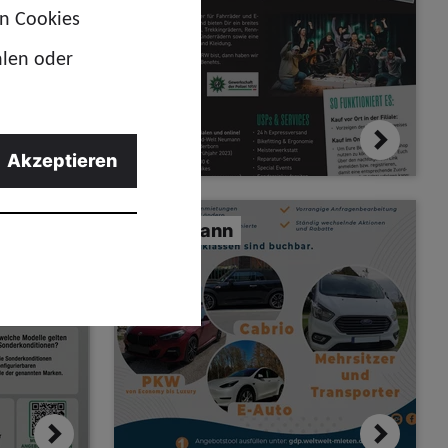
en Cookies
hlen oder
Akzeptieren
liquid life
Schumann