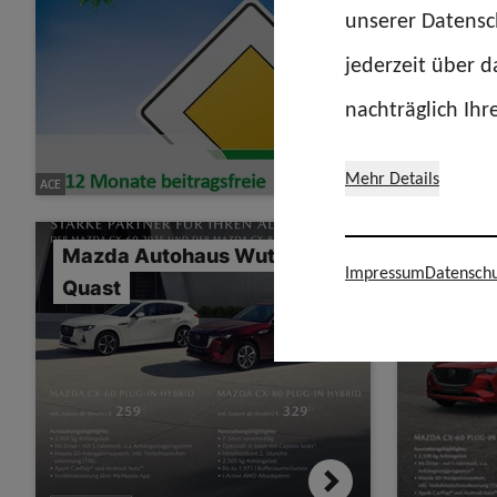
unserer Datensch
jederzeit über 
nachträglich Ihr
Mehr Details
ACE
BMW
Mazda Autohaus Wuttke &
Mazda 
Impressum
Datenschu
Quast