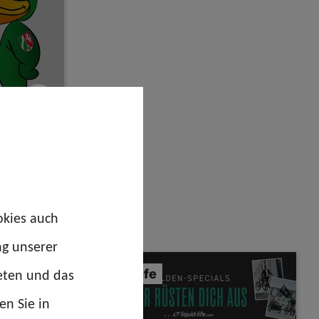
okies auch
ng unserer
eten und das
liquid life
en Sie in