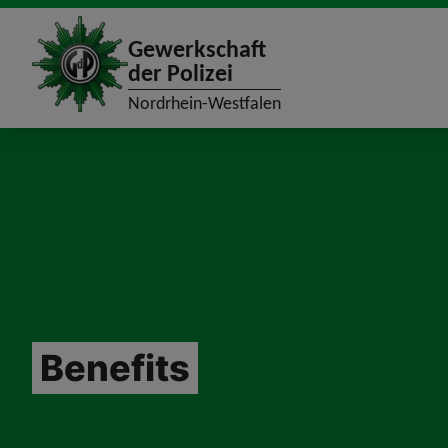
site_logo
Gewerkschaft
der Polizei
Nordrhein-Westfalen
jumpToMain
Benefits