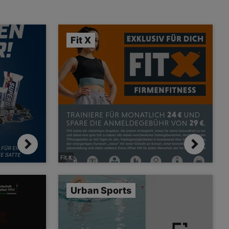
Fit X
Fit X
Urban Sports