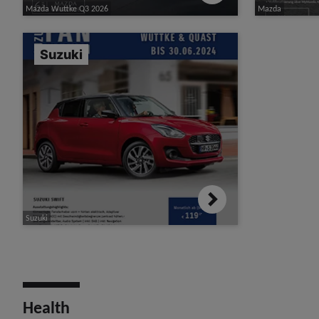
Mazda Wuttke Q3 2026
Mazda
Suzuki
Suzuki
Health