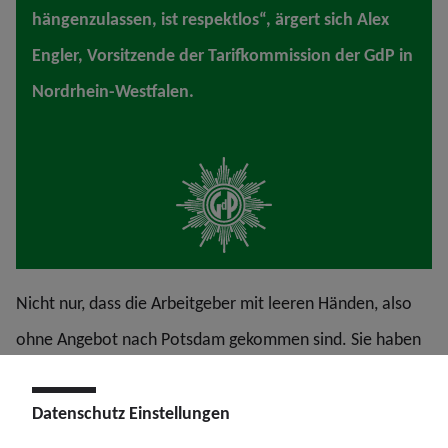
hängenzulassen, ist respektlos“, ärgert sich Alex
Engler, Vorsitzende der Tarifkommission der GdP in
Nordrhein-Westfalen.
Nicht nur, dass die Arbeitgeber mit leeren Händen, also
ohne Angebot nach Potsdam gekommen sind. Sie haben
auch mitgeteilt, dass sie an den §12 des TV-L ran wollen,
sie wollen den sogenannten „Arbeitsvorgang“ neu
Datenschutz Einstellungen
aufschlüsseln. Damit drohen niedrigere Eingruppierungen