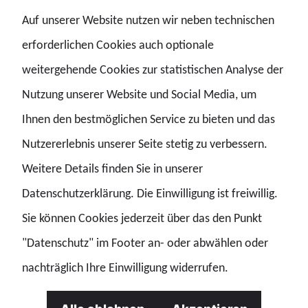
Auf unserer Website nutzen wir neben technischen
- und damit schlussendlich weniger Geld. Für die
erforderlichen Cookies auch optionale
Gewerkschaften ein absolutes No-Go! Was die
weitergehende Cookies zur statistischen Analyse der
Arbeitgeber wollen, ist ein Affront! „Dagegen müssen wir
Nutzung unserer Website und Social Media, um
uns alle wehren“, fordert Alex Engler.
Ihnen den bestmöglichen Service zu bieten und das
Vor der dritten Verhandlungsrunde am 11. und 12.
Nutzererlebnis unserer Seite stetig zu verbessern.
Februar erhöhen die Gewerkschaften nun den Druck. Wir
Weitere Details finden Sie in unserer
fordern Euch auf: Unterstützt Eure GdP, beteiligt Euch an
Datenschutzerklärung. Die Einwilligung ist freiwillig.
Aktionen, achtet auf Hinweise der Kreisgruppen vor Ort!
Sie können Cookies jederzeit über das den Punkt
Grade auch die Unterstützung junger Kolleginnen und
"Datenschutz" im Footer an- oder abwählen oder
Kollegen ist ganz wichtig! Für sie geht es um besonders
nachträglich Ihre Einwilligung widerrufen.
viel Geld: „Jeder Prozentpunkt jetzt mehr oder weniger
und jede Nachkommastelle wirken sich bis zum Ende des