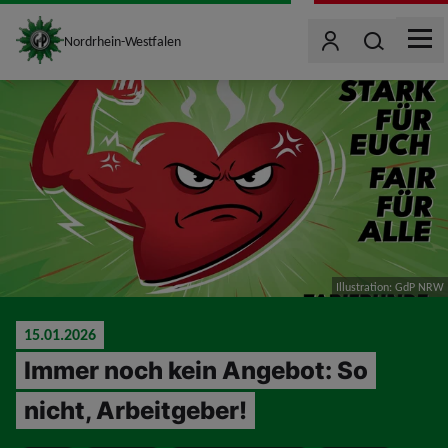
site_logo
Wonach such
Nordrhein-Westfalen
Benutzer
MEN
jumpToMain
Illustration: GdP NRW
15.01.2026
Immer noch kein Angebot: So
nicht, Arbeitgeber!