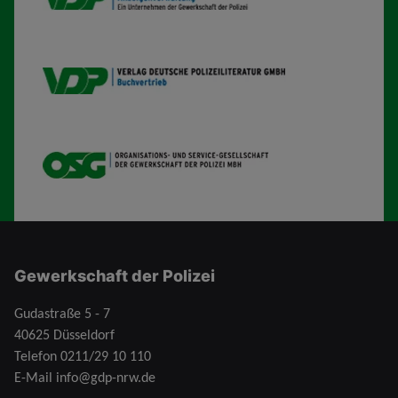
VDP B
OSG
Gewerkschaft der Polizei
Gudastraße 5 - 7
40625 Düsseldorf
Telefon
0211/29 10 110
E-Mail
info@gdp-nrw.de