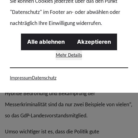
Sie können Cookies jederzeit über das den Punkt
werden!“
"Datenschutz" im Footer an- oder abwählen oder
nachträglich Ihre Einwilligung widerrufen.
Aus Sicht unserer Gewerkschaft zeigen die PKS-Zahlen vor
allem eines: „Dass die Kolleginnen und Kollegen bei der
Alle ablehnen
Akzeptieren
Polizei auch in schweren Zeiten ganz hervorragende
Mehr Details
Arbeit leisten“, betont Ernst Herget. Die Kriminalstatistik
sagt nichts über den damit verbundenen Aufwand.
Impressum
Datenschutz
„Polizei ist heute an allen Ecken und Enden gefordert.
Hybride Bedrohung und Bekämpfung der
Messerkriminalität sind da nur zwei Beispiele von vielen“,
so das GdP-Landesvorstandsmitglied.
Umso wichtiger ist es, dass die Politik gute