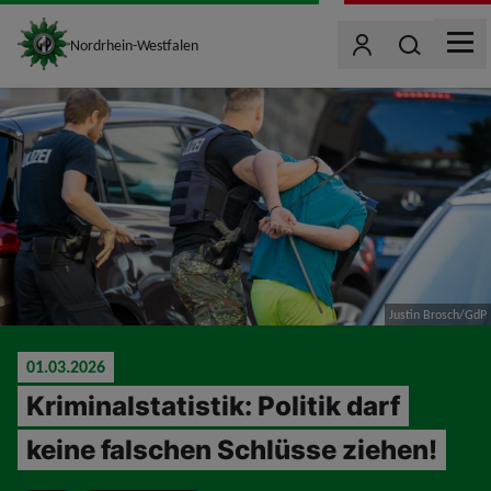
site_logo
Wonach such
Nordrhein-Westfalen
Benutzer
MEN
jumpToMain
Justin Brosch/GdP
01.03.2026
Kriminalstatistik: Politik darf
keine falschen Schlüsse ziehen!