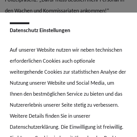
den Wachen und Kommissariaten ankommen!“
Außerdem müsse die Polizei entlastet werden – von
Datenschutz Einstellungen
Bürokratie und von Aufgaben, die andere übernehmen
können.
Auf unserer Website nutzen wir neben technischen
„Die notwendige Diskussion dazu läuft – jetzt müssen den
erforderlichen Cookies auch optionale
Worten Taten folgen“, mahnt Ernst Herget. Ebenfalls
weitergehende Cookies zur statistischen Analyse der
wichtig: Es darf nicht bei Tarifbeschäftigten gespart
Nutzung unserer Website und Social Media, um
werden. „Sie entlasten Beamtinnen und Beamte und
Ihnen den bestmöglichen Service zu bieten und das
schaffen Raum für Ermittlungen“, erklärt das GdP-
Nutzererlebnis unserer Seite stetig zu verbessern.
Landesvorstandsmitglied. Gerade auch im Bereich der
Weitere Details finden Sie in unserer
Kripo seien Tarifbeschäftigte wichtig für leistungsfähige
Datenschutzerklärung. Die Einwilligung ist freiwillig.
Kommissariate: „Kriminalität darf nicht nur verwaltet