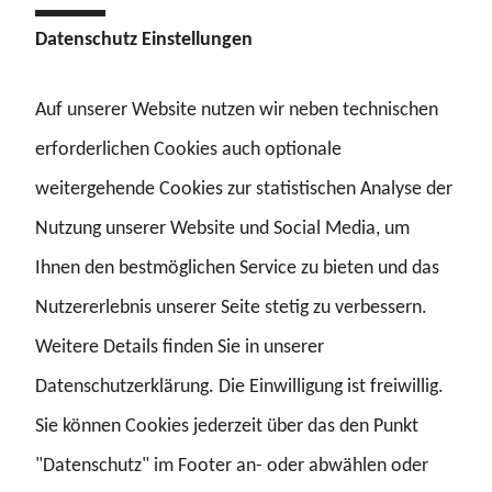
Gruppenaufnahme oder spontaner Schnappschuss die
Datenschutz Einstellungen
Treppe war so präsent wie die Stimmung selbst: stark,
stolz und unübersehbar.
Auf unserer Website nutzen wir neben technischen
erforderlichen Cookies auch optionale
Sven Vüllers hat aber noch viel mehr Bilder eingefangen,
weitergehende Cookies zur statistischen Analyse der
die einen Landesdelegiertentag zu mehr machen als nur
Nutzung unserer Website und Social Media, um
einer Veranstaltung.
Ihnen den bestmöglichen Service zu bieten und das
Nutzererlebnis unserer Seite stetig zu verbessern.
Weitere Details finden Sie in unserer
Datenschutzerklärung. Die Einwilligung ist freiwillig.
Sie können Cookies jederzeit über das den Punkt
"Datenschutz" im Footer an- oder abwählen oder