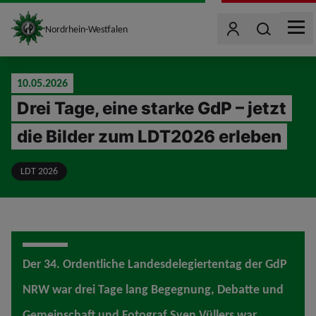
site_logo
Wonach such
Nordrhein-Westfalen
Benutzer
MEN
jumpToMain
10.05.2026
Drei Tage, eine starke GdP – jetzt
die Bilder zum LDT2026 erleben
LDT 2026
Der 34. Ordentliche Landesdelegiertentag der GdP
NRW war drei Tage lang Begegnung, Debatte und
Gemeinschaft und Fotograf Sven Vüllers war