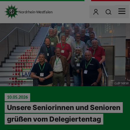
site_logo
Wonach such
Nordrhein-Westfalen
Benutzer
MEN
jumpToMain
GdP NRW
10.05.2026
Unsere Seniorinnen und Senioren
grüßen vom Delegiertentag