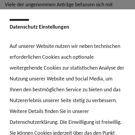
Viele der angenommen Anträge befassen sich mit
Erleichterungen rund um die Beihilfeapp und -
bearbeitung. Angenommen wurde auch die Forderung
Datenschutz Einstellungen
nach einem erweiterten Pflegegeld, analog den
Auf unserer Website nutzen wir neben technischen
Regelungen zum Elterngeld. Die Sorge um bezahlbaren
erforderlichen Cookies auch optionale
Wohnraum und den Ausbau des ÖPNV wurde ebenfalls
weitergehende Cookies zur statistischen Analyse der
als Antrag auf den Weg gebracht. Wichtig auch die
Nutzung unserer Website und Social Media, um
Forderung nach einem abschlags- und zuschlagsfreien
Ihnen den bestmöglichen Service zu bieten und das
Ruhestandskorridor.
Nutzererlebnis unserer Seite stetig zu verbessern.
Schließlich hat unser Landesseniorenvorstand auch
Weitere Details finden Sie in unserer
eigene Anträge auf dem Delegiertentag eingereicht, die
Datenschutzerklärung. Die Einwilligung ist freiwillig.
zuvor bei der Landesseniorenkonferenz beschlossen
Sie können Cookies jederzeit über das den Punkt