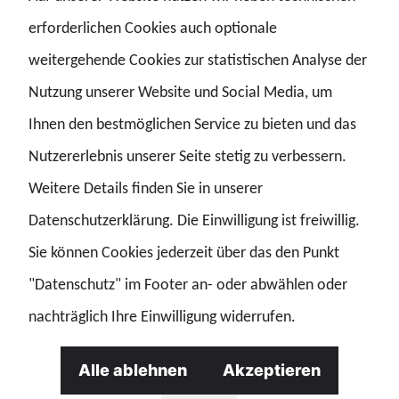
durchgesetzt werden. Die Auseinandersetzung wird nun
erforderlichen Cookies auch optionale
auf gerichtlichem Wege fortgeführt.
weitergehende Cookies zur statistischen Analyse der
Nutzung unserer Website und Social Media, um
Ihnen den bestmöglichen Service zu bieten und das
Bewertung und Folgen
Nutzererlebnis unserer Seite stetig zu verbessern.
Weitere Details finden Sie in unserer
Datenschutzerklärung. Die Einwilligung ist freiwillig.
Aus gewerkschaftlicher Sicht hätte die von der TdL
Sie können Cookies jederzeit über das den Punkt
angestrebte Auslegung erhebliche Auswirkungen.
"Datenschutz" im Footer an- oder abwählen oder
Tätigkeiten würden stärker in einzelne Arbeitsschritte
nachträglich Ihre Einwilligung widerrufen.
zerlegt, wodurch der tatsächliche Zusammenhang der
Arbeit weniger berücksichtigt werden könnte.
Alle ablehnen
Akzeptieren
Höherwertige Aufgaben und Verantwortungen könnten