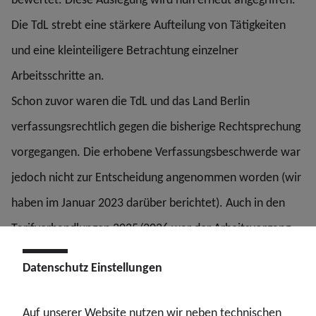
Die TdL strebt eine stärkere Aufteilung von Tätigkeiten
und eine kleinteiligere Betrachtung einzelner
Arbeitsschritte an.
Schon zuvor waren die TdL und das Land Berlin
verfassungsrechtlich gegen die bisherige Rechtsprechung
vorgegangen. Die erhobene Verfassungsbeschwerde war
jedoch nicht zur Entscheidung angenommen worden (wir
haben im Januar 2023 darüber berichtet). Auch in den
Tarifverhandlungen 2025/2026 war der Arbeitsvorgang
erneut Gegenstand der Diskussionen. Die von
Datenschutz Einstellungen
Arbeitgeberseite angestrebten Änderungen konnten
damals dank des Widerstands der Gewerkschaften nicht
Auf unserer Website nutzen wir neben technischen