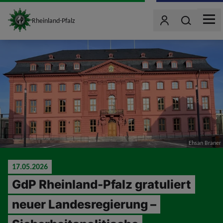
site_logo
Wonach such
Rheinland-Pfalz
Benutzer
MEN
jumpToMain
Ehsan Braner
17.05.2026
GdP Rheinland-Pfalz gratuliert
neuer Landesregierung –