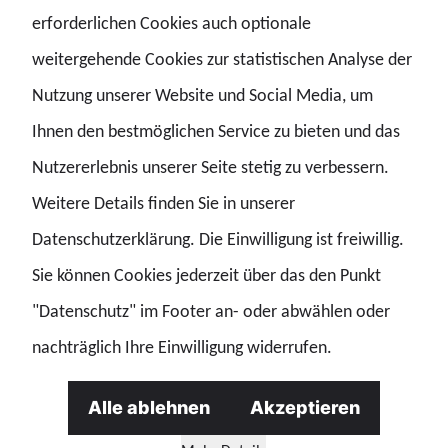
erforderlichen Cookies auch optionale
Sicherheitsbehörden personell, technisch und
weitergehende Cookies zur statistischen Analyse der
organisatorisch nachhaltig gestärkt werden. Gleichzeitig
Nutzung unserer Website und Social Media, um
muss sich Rheinland-Pfalz als attraktiver Arbeitgeber
Ihnen den bestmöglichen Service zu bieten und das
positionieren, um qualifiziertes Personal dauerhaft
Nutzererlebnis unserer Seite stetig zu verbessern.
gewinnen und binden zu können. Hierzu zählen
Weitere Details finden Sie in unserer
insbesondere eine amtsangemessene Alimentation sowie
Datenschutzerklärung. Die Einwilligung ist freiwillig.
die zeit- und inhaltsgleiche Übertragung des
Sie können Cookies jederzeit über das den Punkt
Tarifergebnisses auf die Beamtinnen und Beamten sowie
"Datenschutz" im Footer an- oder abwählen oder
Versorgungsempfängerinnen und
nachträglich Ihre Einwilligung widerrufen.
Versorgungsempfänger.“
Mit Blick auf den zwischen CDU und SPD vereinbarten
Alle ablehnen
Akzeptieren
Koalitionsvertrag begrüßt die Gewerkschaft der Polizei