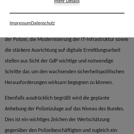
Mehr Details
Rheinland-Pfalz ausdrücklich die angekündigten
Maßnahmen zur Stärkung der Inneren Sicherheit.
Impressum
Datenschutz
Insbesondere die vorgesehene personelle Aufstockung
der Polizei, die Modernisierung der IT-Infrastruktur sowie
die stärkere Ausrichtung auf digitale Ermittlungsarbeit
stellen aus Sicht der GdP wichtige und notwendige
Schritte dar, um den wachsenden sicherheitspolitischen
Herausforderungen wirksam begegnen zu können.
Ebenfalls ausdrücklich begrüßt wird die geplante
Anhebung der Polizeizulage auf das Niveau des Bundes.
Dies ist ein wichtiges Zeichen der Wertschätzung
gegenüber den Polizeibeschäftigten und zugleich ein