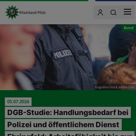
site_logo
Wonach such
Rheinland-Pfalz
Benutzer
MEN
jumpToMain
Bund
tsuguliev/stock.adobe.com
05.07.2026
DGB-Studie: Handlungsbedarf bei
Polizei und öffentlichem Dienst