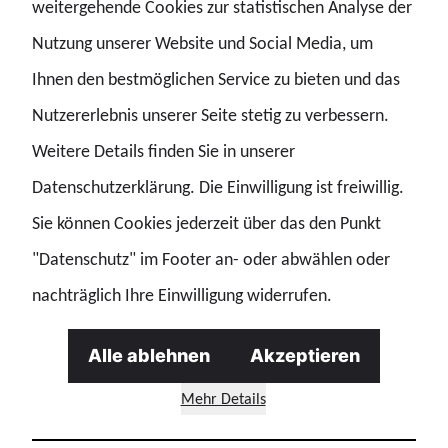
weitergehende Cookies zur statistischen Analyse der
zu reduzieren. Die Studie zeigt, dass Zeitdruck und
Nutzung unserer Website und Social Media, um
hohe Arbeitsintensität die Erwartung, bis zur Rente
Ihnen den bestmöglichen Service zu bieten und das
arbeitsfähig zu bleiben, deutlich verschlechtern.
Nutzererlebnis unserer Seite stetig zu verbessern.
Gesündere Arbeitszeiten mit verlässlichen
Weitere Details finden Sie in unserer
Dienstplänen, ausreichenden Ruhezeiten und
Datenschutzerklärung. Die Einwilligung ist freiwillig.
weniger Langzeitbelastungen durch Schicht- und
Sie können Cookies jederzeit über das den Punkt
Wechseldienst. Lange Arbeitszeiten wirken sich
"Datenschutz" im Footer an- oder abwählen oder
negativ auf die Einschätzung der Arbeitsfähigkeit bis
nachträglich Ihre Einwilligung widerrufen.
zur Rente aus.
Ausbau des Gesundheitsmanagements in
Alle ablehnen
Akzeptieren
Polizeibehörden, einschließlich
Mehr Details
Präventionsangeboten, Gesundheitschecks,
psychologischer Betreuung und