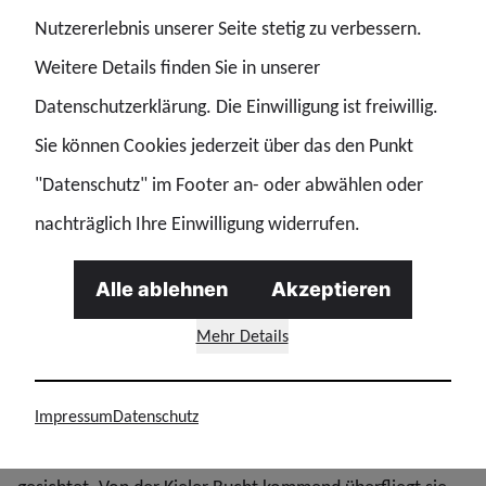
behalten, Such- und Rettungsaktionen deutlich effektiver
Nutzererlebnis unserer Seite stetig zu verbessern.
gestalten und sogar Verkehrsunfälle detaillierter und mit
Weitere Details finden Sie in unserer
geringerem Arbeitsaufwand aufnehmen.
Datenschutzerklärung. Die Einwilligung ist freiwillig.
Sie können Cookies jederzeit über das den Punkt
Kaum ein anderes Bedrohungsszenario betrifft und
"Datenschutz" im Footer an- oder abwählen oder
beschäftigt beinahe zeitgleich so viele Beteiligte wie ein
nachträglich Ihre Einwilligung widerrufen.
Drohnenüberflug unbekannten Ursprungs. Lassen Sie
mich daher mit einem beispielhaften Szenario starten,
Alle ablehnen
Akzeptieren
welches exemplarisch für Lagen steht, mit denen unsere
Mehr Details
Kolleginnen und Kollegen derzeit fast täglich konfrontiert
sind:
Impressum
Datenschutz
An der Ostseeküste Schleswig-Holsteins wird eine Drohne