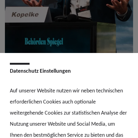
Datenschutz Einstellungen
GdP/Hofman
Auf unserer Website nutzen wir neben technischen
Auszüge aus der Rede des GdP-Bundesvorsitzenden
erforderlichen Cookies auch optionale
Jochen Kopelke:
weitergehende Cookies zur statistischen Analyse der
Drohnen als polizeiliche Einsatzmittel bergen enormes
Nutzung unserer Website und Social Media, um
Potenzial. Wir können komplexe Lagen besser im Blick
Ihnen den bestmöglichen Service zu bieten und das