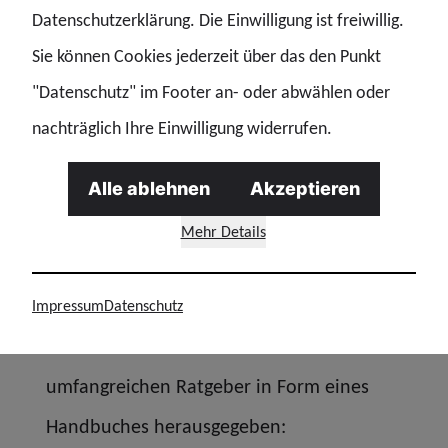
5 - Hinweise der GdP zum Thema Pflege:
Datenschutzerklärung. Die Einwilligung ist freiwillig.
Sie können Cookies jederzeit über das den Punkt
Pflegefragen allgemein
"Datenschutz" im Footer an- oder abwählen oder
für gesetzlich Versicherte: siehe Pflegestützpunkte im
nachträglich Ihre Einwilligung widerrufen.
örtlichen Seniorenwegweiser
Alle ablehnen
Akzeptieren
für privat Versicherte: Pflegeberatung durch die
Firma Compass
HIER
Mehr Details
Bundesweites Pflegetelefon
versicherungsunabhängig
Impressum
Datenschutz
HIER
Die Verbraucherzentrale hat einen
umfangreichen Ratgeber in Form eines
Handbuches herausgegeben: