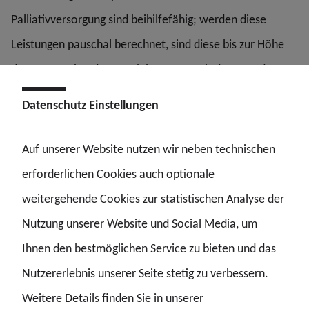
Palliativversorgung sind beihilfefähig; werden diese
Leistungen pauschal berechnet, sind diese bis zur Höhe
der entsprechenden Vereinbarungen mit der GKV, den
Rentenversicherungsträger oder des Bundes oder Landes
Datenschutz Einstellungen
beihilfefähig
Auf unserer Website nutzen wir neben technischen
Aufwendungen für stationäre oder teilstationäre
erforderlichen Cookies auch optionale
Palliativversorgung in einem Hospiz sind nach Maßgabe
weitergehende Cookies zur statistischen Analyse der
einer ärztlichen Bescheinigung bis zur Höhe allgemeiner
Nutzung unserer Website und Social Media, um
Krankenhaus-leistungen im Sinne des § 24 Abs. 2 Nr. 2
Ihnen den bestmöglichen Service zu bieten und das
BVO beihilfefähig.
Nutzererlebnis unserer Seite stetig zu verbessern.
Weitere Details finden Sie in unserer