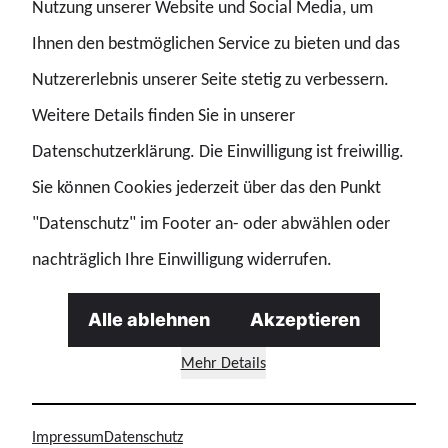
Nutzung unserer Website und Social Media, um
pflegen und ausbauen.
Ihnen den bestmöglichen Service zu bieten und das
Nutzererlebnis unserer Seite stetig zu verbessern.
Weitere Details finden Sie in unserer
GdP: Offene Ohren - und guter Rat mit Hand und Fuß
Datenschutzerklärung. Die Einwilligung ist freiwillig.
Was erwartest Du von Deiner Gewerkschaft ? Sicherlich,
Sie können Cookies jederzeit über das den Punkt
dass sie da ist, wenn sie gebraucht wird. Also: Kurze
"Datenschutz" im Footer an- oder abwählen oder
Wege, unkomplizierte Abläufe; offene Ohren für Dein
nachträglich Ihre Einwilligung widerrufen.
Anliegen; lebensnahe und praxisnahe Hilfe; kurzum: Tipps
Alle ablehnen
Akzeptieren
mit Hand und Fuß. Mitgliedernähe macht die besondere
Qualität unserer GdP aus. Daraus erwächst ein gesundes
Mehr Details
Wir-Gefühl. Deshalb schreiben wir Mitgliedernähe groß:
Das wichtigste Bindeglied in unserer Gewerkschaft bleibt
Impressum
Datenschutz