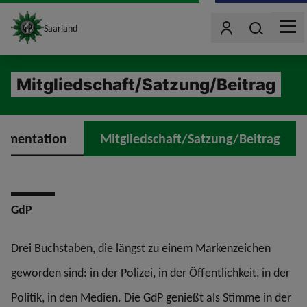
site_logo
Wonach such
Saarland
Benutzer
MEN
jumpToMain
Mitgliedschaft/Satzung/Beitrag
limentation
Mitgliedschaft/Satzung/Beitrag
GdP
Drei Buchstaben, die längst zu einem Markenzeichen
geworden sind: in der Polizei, in der Öffentlichkeit, in der
Politik, in den Medien. Die GdP genießt als Stimme in der