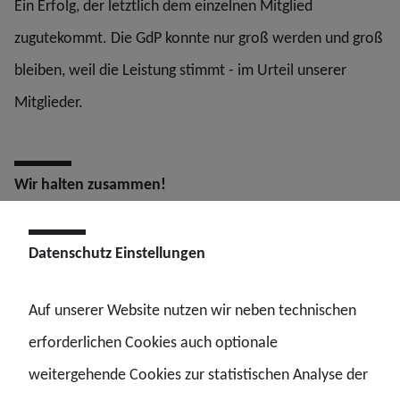
Ein Erfolg, der letztlich dem einzelnen Mitglied
zugutekommt. Die GdP konnte nur groß werden und groß
bleiben, weil die Leistung stimmt - im Urteil unserer
Mitglieder.
Wir halten zusammen!
In unserer Gewerkschaft gibt es ein ausgeprägtes Wir-
Datenschutz Einstellungen
Gefühl - wie in der Polizei auch. Die Kolleginnen und
Kollegen sind aufeinander angewiesen, um erfolgreich
Auf unserer Website nutzen wir neben technischen
und sicher zu arbeiten. Und jeder muss sich auf jeden
erforderlichen Cookies auch optionale
verlassen können. Davon lebt das Wir- Gefühl - auch bei
weitergehende Cookies zur statistischen Analyse der
uns in der GdP. Wir wollen dieses Wir-Gefühl weiter