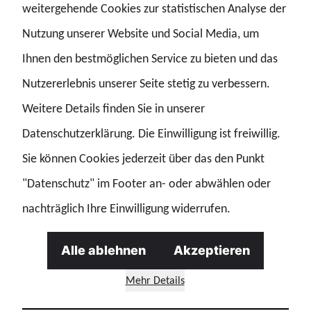
weitergehende Cookies zur statistischen Analyse der
Nutzung unserer Website und Social Media, um
GdP/Kay Herschelmann
Ihnen den bestmöglichen Service zu bieten und das
Nutzererlebnis unserer Seite stetig zu verbessern.
„Selbstbestimmung darf kein Luxus
Weitere Details finden Sie in unserer
sein. Was Frauen voranbringt, bringt
Datenschutzerklärung. Die Einwilligung ist freiwillig.
alle voran.“
Sie können Cookies jederzeit über das den Punkt
GdP-Bundesfrauenvorsitzende Erika Krause-Schöne
"Datenschutz" im Footer an- oder abwählen oder
nachträglich Ihre Einwilligung widerrufen.
Alle ablehnen
Akzeptieren
Mehr Details