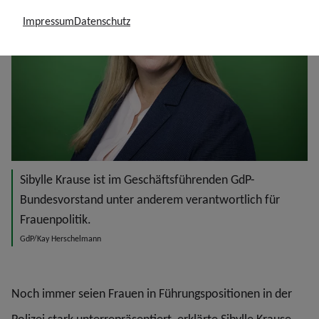
Impressum
Datenschutz
Sibylle Krause ist im Geschäftsführenden GdP-
Bundesvorstand unter anderem verantwortlich für
Frauenpolitik.
GdP/Kay Herschelmann
Noch immer seien Frauen in Führungspositionen in der