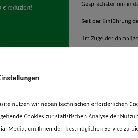
Gesprächstermin in der
€ reduziert!
Seit der Einführung d
-im Zuge der damalig
gab es hier bislang k
auch unsere Dach-org
Einstellungen
ht lockergelassen.
ere Argumentation im Schulterschluss mit dem DGB im p
site nutzen wir neben technischen erforderlichen Co
rgehende Cookies zur statistischen Analyse der Nutzu
ial Media, um Ihnen den bestmöglichen Service zu bi