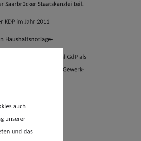
 Saarbrücker Staatskanzlei teil.
er KDP im Jahr 2011
en Haushaltsnotlage-
einerlei Bewegung. Sowohl GdP als
anisation, der Deutsche Gewerk-
olitischen Raum greift.
okies auch
ng unserer
eten und das