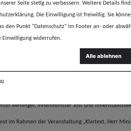
nserer Seite stetig zu verbessern. Weitere Details find
utzerklärung. Die Einwilligung ist freiwillig. Sie könn
cht von ungefähr!
das den Punkt "Datenschutz" im Footer an- oder abwä
e Einwilligung widerrufen.
ergangenen Monaten viele Gespräche geführt:
Alle ablehnen
er Staatskanzlei, Staatssekretär David Lindemann
iter der kommunalen Beihilfestelle der RZVK des Sa
tz
das überhaupt gehen?“
ntin Rehlinger, Innenminister Jost und Innenstaatsse
ost im Rahmen der Veranstaltung „Klartext, Herr Minist