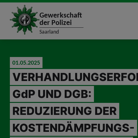
site_logo
Gewerkschaft
der Polizei
Saarland
jumpToMain
01.05.2025
VERHANDLUNGSERFO
GdP UND DGB:
REDUZIERUNG DER
KOSTENDÄMPFUNGS-