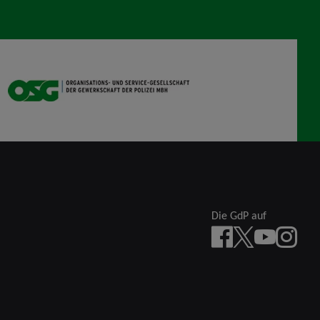
OSG
Die GdP auf
Facebook
X
YouTube
instagra