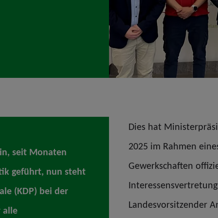
Dies hat Ministerpräs
2025 im Rahmen eines
ein, seit Monaten
Gewerkschaften offizie
ik geführt, nun steht
Interessensvertretung
le (KDP) bei der
Landesvorsitzender A
 alle