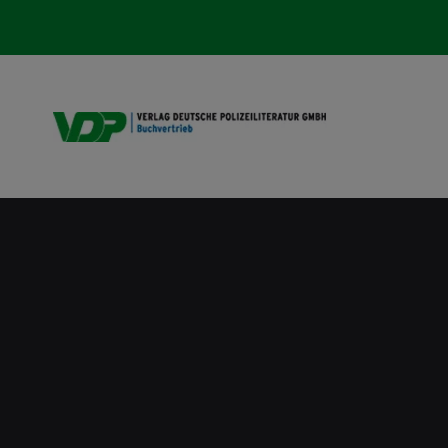
VDP B