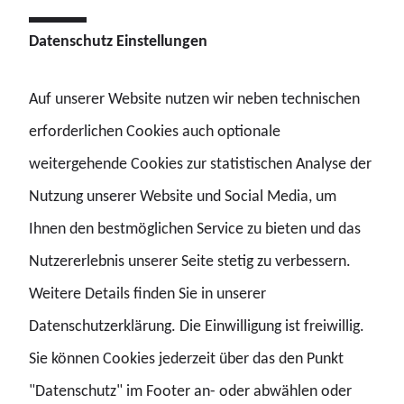
Stärkere Beachtung finden müssen Ehringfeld zufolge die
Datenschutz Einstellungen
rund 50.000 Tarifbeschäftigten in der Polizei. „Ein
Großteil derer liegt mit dem Einkommen deutlich unter
Auf unserer Website nutzen wir neben technischen
dem, was hierzulande als mittleres Gehalt gilt. Das heißt:
erforderlichen Cookies auch optionale
Trotz jahrzehntelanger Arbeit für die Polizei drohen im
weitergehende Cookies zur statistischen Analyse der
Alter gravierende Einbußen. Wenn die Versorgungsanstalt
Nutzung unserer Website und Social Media, um
des Bundes und der Länder (VBL) als Zusatzversorgung im
Ihnen den bestmöglichen Service zu bieten und das
öffentlichen Dienst nicht einspringt oder zu gering
Nutzererlebnis unserer Seite stetig zu verbessern.
ausfällt, ist Altersarmut vorprogrammiert.“ Die
Weitere Details finden Sie in unserer
betroffenen Kolleginnen und Kollegen in der Verwaltung,
Datenschutzerklärung. Die Einwilligung ist freiwillig.
in Sicherungsdiensten, in den Werkstätten oder Küchen:
Sie können Cookies jederzeit über das den Punkt
Sie hielten seit Jahrzehnten mit Herzblut und Engagement
"Datenschutz" im Footer an- oder abwählen oder