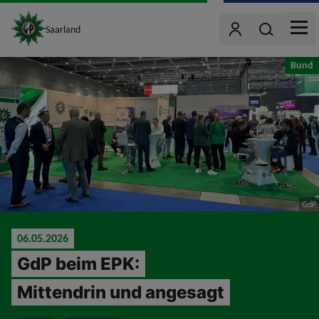
site_logo
Wonach such
Saarland
Benutzer
MEN
jumpToMain
Bund
GdP
06.05.2026
GdP beim EPK:
Mittendrin und angesagt