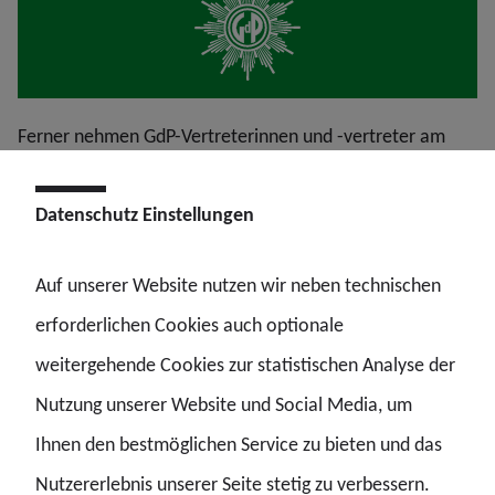
Ferner nehmen GdP-Vertreterinnen und -vertreter am
Programm des EPK in inhaltlicher Funktion teil, etwa der
Datenschutz Einstellungen
stellvertretende GdP-Bundesvorsitzende Alexander Poitz
im Fachforum „Neue Einsatzmöglichkeiten der KI bei
Auf unserer Website nutzen wir neben technischen
Sicherheitsbehörden“ auf der zentralen Kongressbühne.
erforderlichen Cookies auch optionale
weitergehende Cookies zur statistischen Analyse der
Nutzung unserer Website und Social Media, um
Anbei einige Impressionen der Standgespräche mit
Ihnen den bestmöglichen Service zu bieten und das
Gästen und dem Kongressgeschehen, darunter Andreas
Nutzererlebnis unserer Seite stetig zu verbessern.
Schmenkel-Backhoff, Inspekteur der