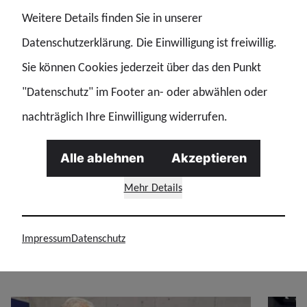
Weitere Details finden Sie in unserer
Bereitschaftspolizeien der Länder), Hessens Ex-
Datenschutzerklärung. Die Einwilligung ist freiwillig.
Innenminister Peter Beuth, Dr. Lars Gerdes
Sie können Cookies jederzeit über das den Punkt
,stellvertretender Frontex-Exekutivdirektor und Münsters
"Datenschutz" im Footer an- oder abwählen oder
Polizeipräsidentin Alexandra Dorndorf.
nachträglich Ihre Einwilligung widerrufen.
Mit besonderer Freude hieß die Standbesatzung
Chefinnen und Chefs der Länderinnenressorts
Alle ablehnen
Akzeptieren
willkommen: Joachim Herrmann (Bayern), Eva Högl
Mehr Details
(Bremen), Daniela Behrens (Niedersachsen) und Thomas
Strobl (Baden-Württemberg).
Impressum
Datenschutz