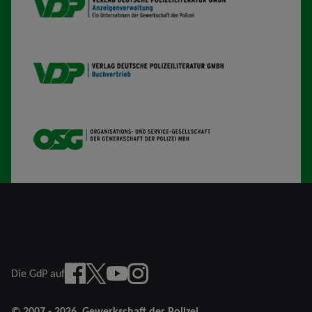
VDP AV
VDP B
OSG
Facebook
X
YouTube
instagram
Die GdP auf
© 2007 - 2026
Gewerkschaft der Polizei