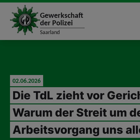
site_logo
Gewerkschaft
der Polizei
Saarland
jumpToMain
02.06.2026
Die TdL zieht vor Geric
Warum der Streit um d
Arbeitsvorgang uns alle