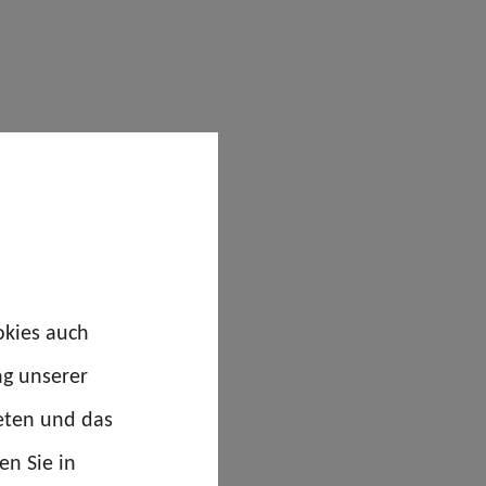
okies auch
ng unserer
eten und das
en Sie in