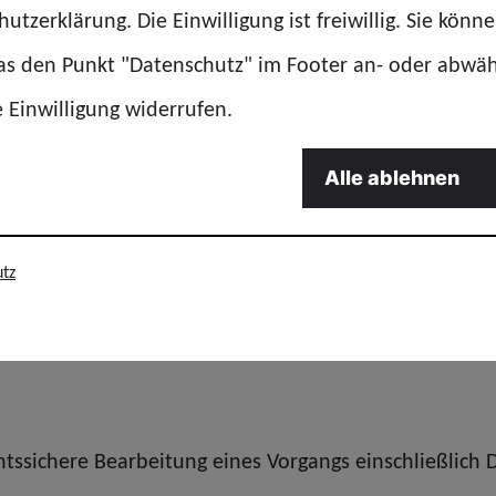
utzerklärung. Die Einwilligung ist freiwillig. Sie könn
erungen der TdL
für einen Angriff auf das gesamte Ei
das den Punkt "Datenschutz" im Footer an- oder abwä
e Einwilligung widerrufen.
esarbeitsgerichts ist seit Jahrzehnten gefestigt und
ellungen der Arbeitgeber.
Alle ablehnen
dichtete Arbeitsprozesse übernehmen Beschäftigte he
zeltätigkeiten.
tz
chtssichere Bearbeitung eines Vorgangs einschließlic