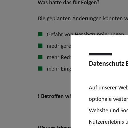
Was hätte das für Folgen?
Die geplanten Änderungen könnten
w
Gefahr von Herabgruppierungen,
niedrigere Eingruppierungen bei 
mehr Rechtsunsicherheit,
Datenschutz 
mehr Eingruppierungsstreitigkeite
Auf unserer Web
! Betroffen wären nicht nur die Justiz
optionale weite
Website und Soc
Nutzererlebnis u