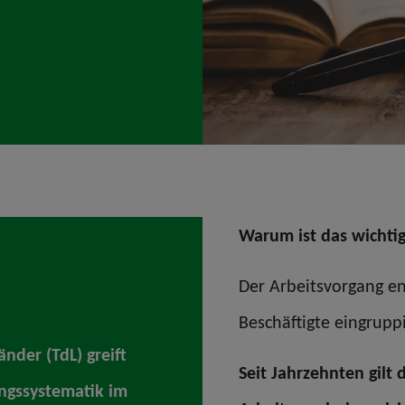
Warum ist das wichti
Der Arbeitsvorgang en
Beschäftigte eingrupp
nder (TdL) greift
Seit Jahrzehnten gilt 
ungssystematik im