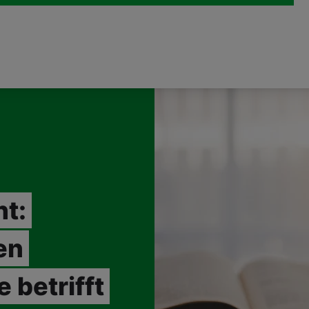
ht:
en
 betrifft