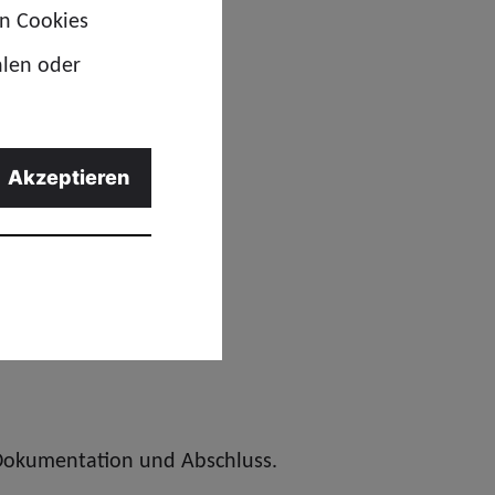
en Cookies
ngruppierungssystem
.
hlen oder
 berücksichtigt moderne
Akzeptieren
ute häufiger komplexe
h Dokumentation und Abschluss.