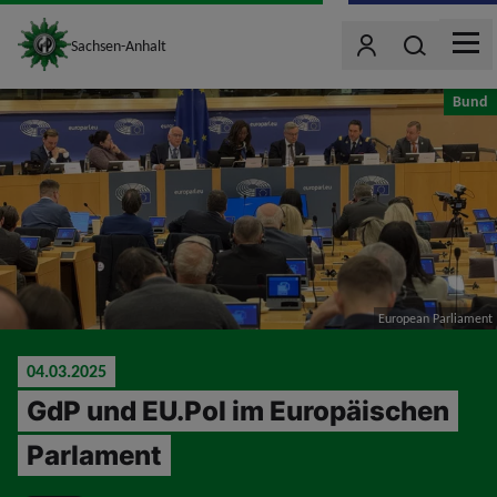
site_logo
Wonach such
Sachsen-Anhalt
Benutzer
MEN
jumpToMain
Bund
European Parliament
04.03.2025
GdP und EU.Pol im Europäischen
Parlament