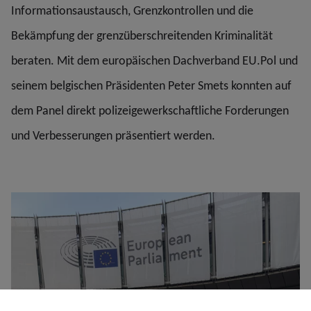
Informationsaustausch, Grenzkontrollen und die
Bekämpfung der grenzüberschreitenden Kriminalität
beraten. Mit dem europäischen Dachverband EU.Pol und
seinem belgischen Präsidenten Peter Smets konnten auf
dem Panel direkt polizeigewerkschaftliche Forderungen
und Verbesserungen präsentiert werden.