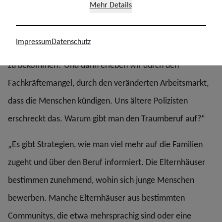
Mehr Details
großen Knacks. Ich sage mal vorsichtig, wenn man alles
einmal gesehen und erlebt hat, kommt die Erkenntnis:
Impressum
Datenschutz
Das soll ich jetzt noch 40 Jahre machen, um eine Pension
zu bekommen? Und dann erleben wir durch den
Fachkräftemangel, durch den veränderten Arbeitsmarkt,
dass die Menschen kündigen. Uns ältere Polizisten
erschreckt das. Warum gibt man den Traumberuf auf?“
„Es gibt Strategien, wie man viel mehr auf die Familien
zugeht und über den Beruf informiert. Die Elternhäuser
bestimmen zunehmend, wohin sich junge Menschen
bewerben. Manche Elternhäuser aus bestimmten
Communitys, die etwa mehrsprachig sind oder eine