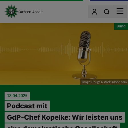
site_logo
Wonach such
Sachsen-Anhalt
Benutzer
MEN
jumpToMain
Bund
ImagesRouges/stock.adobe.com
13.04.2025
Podcast mit
GdP-Chef Kopelke: Wir leisten uns