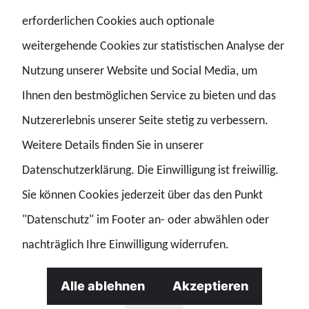
ganz massiv, warum uns die Menschen in der Ausbildung
erforderlichen Cookies auch optionale
wieder so schnell verlassen. Wir haben eine äußerst
weitergehende Cookies zur statistischen Analyse der
hohe Kündigungs- und Durchfallquote in der
Nutzung unserer Website und Social Media, um
Ausbildungszeit. Diese lag bei etwa sechs Prozent und ist
Ihnen den bestmöglichen Service zu bieten und das
jetzt auf zwölf Prozent angestiegen.“
Nutzererlebnis unserer Seite stetig zu verbessern.
Weitere Details finden Sie in unserer
Datenschutzerklärung. Die Einwilligung ist freiwillig.
Nachwuchs
Sie können Cookies jederzeit über das den Punkt
"Datenschutz" im Footer an- oder abwählen oder
„(…) Warum verlieren wir mehr Menschen in der
nachträglich Ihre Einwilligung widerrufen.
Ausbildung? Das liegt teils an schlechter schulischer
Vorbildung. (…) Wenn sie die Ausbildung geschafft haben,
Alle ablehnen
Akzeptieren
erleben wir nach sechs Jahren Dienst noch einmal einen