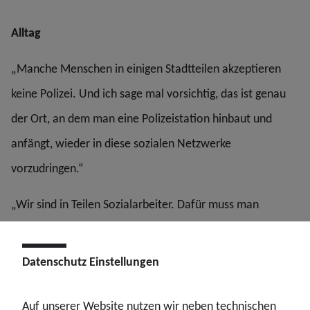
Alltag
„Manche Menschen in einigen Stadtteilen akzeptieren
keine Polizei. Und ich sage mal vorsichtig, das ist genau
der Ort, an dem man eine Polizeistation hinbaut und
anfängt, wieder in diese sozialen Netzwerke
vorzudringen.“
„Wir sind in Teilen Sozialarbeiter. Dafür muss man
verstehen, wie Menschen ticken, was man alles für die
Polizeiarbeit benötigt: Kommunikation, Vertrauen in den
Datenschutz Einstellungen
Kollegen oder die Kollegin sowie Rückhalt in der
Gesellschaft. In der Ausbildung diskutieren wir zurzeit
Auf unserer Website nutzen wir neben technischen