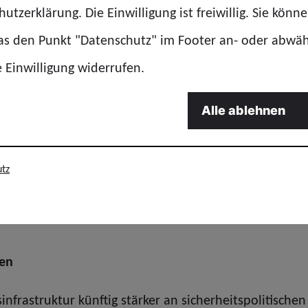
utzerklärung. Die Einwilligung ist freiwillig. Sie könn
 kein „Billigbußgeldland“ bleiben
das den Punkt "Datenschutz" im Footer an- oder abwä
e Einwilligung widerrufen.
achholbedarf bei den Sanktionshöhen für Verkehrsver
k – darunter leidet auch die Bereitschaft zur Normbef
Alle ablehnen
destens auf europäisches Durchschnittsniveau,
nders gefährliche Verstöße wie überhöhte Geschwindi
tz
nsatz- und Arbeitsstellen.
hen
infrastruktur künftig stärker an sicherheitspolitisch