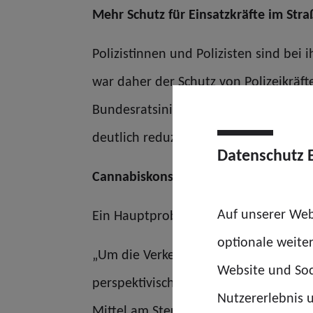
Mehr Schutz für Einsatzkräfte im Str
Polizistinnen und Polizisten sind bei 
war daher der Schutz von Polizeikräf
Bundesratsinitiative für strengere R
deutlich reduzierte Geschwindigkeit,
Datenschutz 
Cannabiskonsum bleibt Problem im S
Auf unserer Web
Ein Hauptproblem sei auch der Einfl
optionale weite
„Um die Verkehrssicherheit und die Si
Website und Soc
perspektivisch der Nulltoleranz-Ansa
Nutzererlebnis u
Mittel am Steuer rigoros zu verbieten