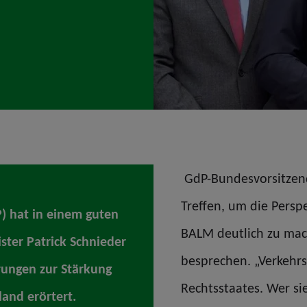
GdP-Bundesvorsitzend
Treffen, um die Perspe
P) hat in einem guten
BALM deutlich zu ma
ter Patrick Schnieder
besprechen. „Verkehrs
rungen zur Stärkung
Rechtsstaates. Wer sie
land erörtert.