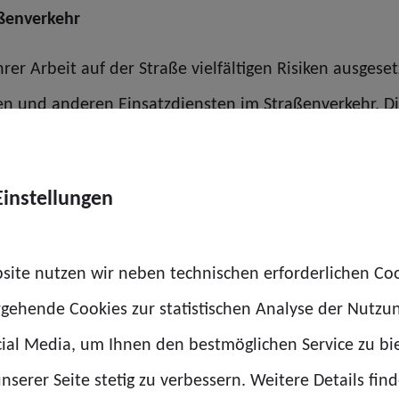
aßenverkehr
ihrer Arbeit auf der Straße vielfältigen Risiken ausge
ten und anderen Einsatzdiensten im Straßenverkehr. D
egeln beim Passieren von Einsatzstellen – insbesonder
 ausreichender Seitenabstand und verpflichtende Spur
Einstellungen
traßenverkehr
site nutzen wir neben technischen erforderlichen Co
uss berauschender Substanzen im Straßenverkehr:
rgehende Cookies zur statistischen Analyse der Nutzu
cherheit unserer Kolleginnen und Kollegen zu gewährle
ial Media, um Ihnen den bestmöglichen Service zu bi
tz. Das heißt, dass es darum gehen muss, Cannabis, 
nserer Seite stetig zu verbessern. Weitere Details find
“, ergänzte Kopelke.