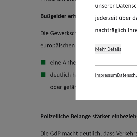
unserer Datensch
Bußgelder erhöhen – Deutschland darf
jederzeit über 
nachträglich Ihr
Die Gewerkschaft sieht erheblichen N
europäischen Vergleich deutlich zurüc
Mehr Details
eine Anhebung der Bußgelder min
deutlich höhere Strafen für beso
Impressum
Datenschu
oder gefährdendes Verhalten an Ei
Polizeiliche Belange stärker einbezie
Die GdP macht deutlich, dass Verkehrs