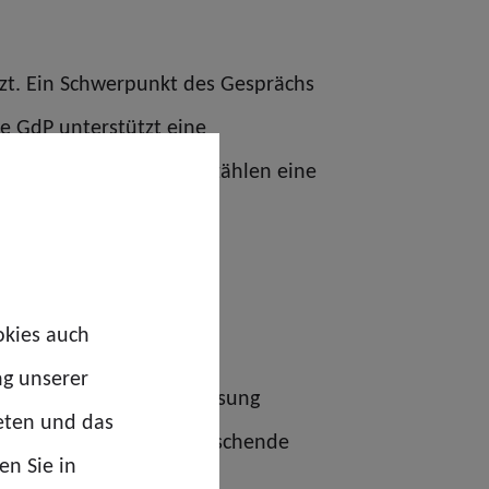
setzt. Ein Schwerpunkt des Gesprächs
ie GdP unterstützt eine
e auf Autobahnen. Dazu zählen eine
wechsel.
okies auch
ng unserer
isten, ist die einzige Lösung
eten und das
Alkohol und andere berauschende
en Sie in