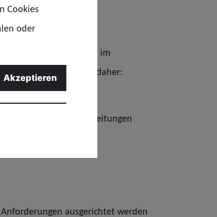
en Cookies
hlen oder
stöße. Deutschland liege im
olgung. Die GdP fordert daher:
Akzeptieren
gkeit, Abstandsunterschreitungen
en Anforderungen ausgerichtet werden