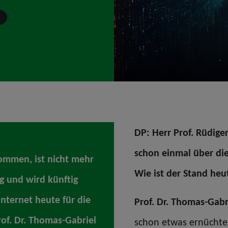
I
DP: Herr Prof. Rüdige
schon einmal über die
tkommen, ist nicht mehr
Wie ist der Stand heu
ag und wird künftig
Internet heute für die
Prof. Dr. Thomas-Gabr
of. Dr. Thomas-Gabriel
schon etwas ernüchter