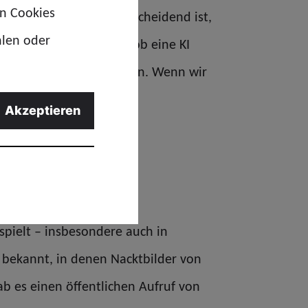
en Cookies
I steckt oder nicht. Entscheidend ist,
hlen oder
ch interessante Frage, ob eine KI
nschen das so wahrnehmen. Wenn wir
Auswirkungen auf die
Akzeptieren
t von KI und deren
?
 spielt – insbesondere auch in
 bekannt, in denen Nacktbilder von
b es einen öffentlichen Aufruf von