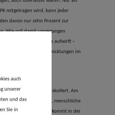
agen, auch überlastet wären. Nur als
oPK mitgetragen wird, kann jeder
ürden davon nur zehn Prozent zur
Tag. Wie soll damit umgegangen
e des Legalitätsprinzips aufwirft –
Ich glaube, dass die Entwicklungen im
 anzugehen.
ten?
okies auch
ng unserer
schaft wird darüber viel diskutiert. Am
eten und das
igkeit einer Maschine ist, menschliche
en Sie in
inen wichtigen Punkt: Es kommt in der