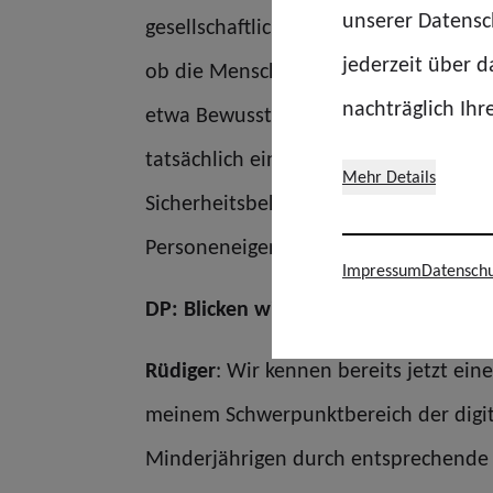
unserer Datensch
gesellschaftlichen Diskussion eigentli
jederzeit über 
ob die Menschen diese Technik als sol
nachträglich Ihr
etwa Bewusstsein imitieren oder tat
tatsächlich einmal so weit sind, dass 
Mehr Details
Sicherheitsbehörden haben und zum Be
Personeneigenschaft eröffnen. Aber s
Impressum
Datenschu
DP: Blicken wir auf die kriminelle Sei
Rüdiger
: Wir kennen bereits jetzt ein
meinem Schwerpunktbereich der digita
Minderjährigen durch entsprechende P