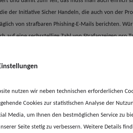
iert und damit zum Teil, das muss man auch ehrlich s
ie der Initiative Sicher Handeln, die auch von der Pr
täglich von strafbaren Phishing-E-Mails berichten. W
ch auf eine sechsstellige Zahl von Strafanzeigen pro 
tsbehörden dafür nicht mehr zuständig – was die Frag
en, um mit digitaler Massenkriminalität umzugehen. 
Einstellungen
genau diese Möglichkeiten bieten könnten, um das neu
genz angesprochen. Wie nähert man sich dieser am bes
site nutzen wir neben technischen erforderlichen Co
rgehende Cookies zur statistischen Analyse der Nutzu
zu definieren, was KI eigentlich ist. Auch in der Wissen
ial Media, um Ihnen den bestmöglichen Service zu bi
on des Europäischen Parlaments
, wonach KI die Fäh
nserer Seite stetig zu verbessern. Weitere Details find
r Kreativität nachzuahmen. Das zeigt für mich schon e