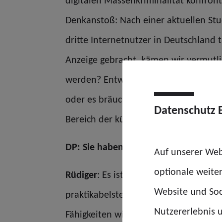
digitalen Massenkriminalität konfront
Denkanstoß: Nach einer aktuellen Stud
dritte Internetnutzer in Deutschland 
Anzeige gebracht, kämen wir vermutli
werden? Entweder wären die Sicherhei
oder es bräuchte wirksame Technologi
Datenschutz 
Bereich der künstlichen Intelligenz 
DP: Sie haben die Künstliche Intelli
Auf unserer Web
optionale weite
Rüdiger
: Es ist gar nicht so einfach, 
Website und Soc
praktikabelsten finde ich die
Definiti
Nutzererlebnis u
Fähigkeiten wie logisches Denken ode