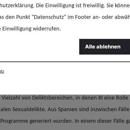
utzerklärung. Die Einwilligung ist freiwillig. Sie könn
ch nicht darauf an, ob in einem Programm tatsächlich K
das den Punkt "Datenschutz" im Footer an- oder abwä
che wahrnehmen. Es geht also weniger um die sicherli
e Einwilligung widerrufen.
sächlich entwickeln kann, sondern darum, ob die Me
sich diese Frage ernsthaft stellt, dann wird das auch 
Alle ablehnen
ispiel Fragen der strafrechtlichen Verantwortlichkei
o weit sind wir sicher noch nicht.
tz
te. Bei welchen Delikten ist KI eine erkennbare Größe
e Vielzahl von Deliktsbereichen, in denen KI eine Rolle
len Sexualdelikte. Aus Spanien sind inzwischen Fälle
rogramme generiert wurden. In einem dieser Fälle ga