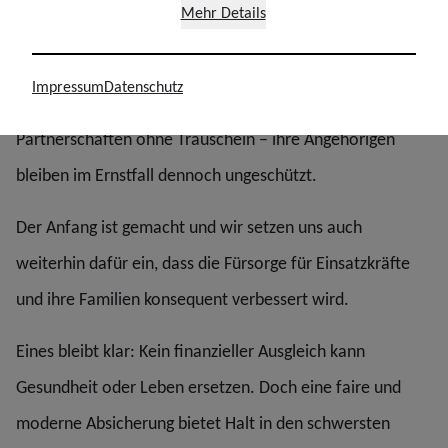
Mehr Details
nicht mehr den gesellschaftlichen Realitäten moderner
Familien- und Partnerschaftsformen. Viele Kolleginnen
Impressum
Datenschutz
und Kollegen leben in stabilen, verbindlichen
Partnerschaften ohne Trauschein – ihre Angehörigen
bleiben im Ernstfall dennoch ungeschützt.
Der Anfang ist gemacht und wir setzen uns auch
weiterhin dafür ein, dass die Fürsorge für Einsatzkräfte
und ihre Familien konsequent verbessert wird.
Eines bleibt klar: Kein finanzieller Ausgleich kann
Gesundheit oder Leben ersetzen. Doch eine faire und
moderne Absicherung bietet Halt in den schwersten