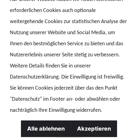
gekoppelt, um langfristige Stabilität zu gewährleisten.
erforderlichen Cookies auch optionale
Damit konnten wir unsere Forderungen nach mehr
weitergehende Cookies zur statistischen Analyse der
Sicherheit für Hinterbliebene umsetzen. Dieser Schritt ist
Nutzung unserer Website und Social Media, um
ein wichtiges Zeichen der Wertschätzung gegenüber den
Ihnen den bestmöglichen Service zu bieten und das
Kolleginnen und Kollegen. Auf Grund unserer intensiven
Nutzererlebnis unserer Seite stetig zu verbessern.
Bemühungen, wurde die Notwendigkeit vom Gesetzgeber
Weitere Details finden Sie in unserer
erkannt. Wir sind dankbar, dass sich hier nun einiges zum
Datenschutzerklärung. Die Einwilligung ist freiwillig.
Positiven entwickelt hat.
Sie können Cookies jederzeit über das den Punkt
"Datenschutz" im Footer an- oder abwählen oder
Gleichzeitig kämpfen wir auch weiterhin für die
nachträglich Ihre Einwilligung widerrufen.
Schließung der bestehenden Lücke hinsichtlich auf Dauer
angelegter Lebensgemeinschaften. Denn diese werden
Alle ablehnen
Akzeptieren
noch immer nicht berücksichtigt. Das entspricht jedoch