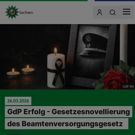
site_logo
Wonach such
Sachsen
Benutzer
MEN
jumpToMain
GdP SN
26.03.2026
GdP Erfolg - Gesetzesnovellierung
des Beamtenversorgungsgesetz