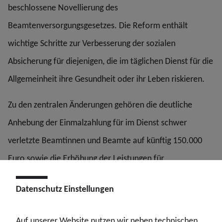
beschlossene Novellierung des
Beamtenversorgungsgesetzes. Die Reform enthält
wichtige Schritte zur Verbesserung der sozialen
Absicherung für diejenigen, die im täglichen Dienst für die
Allgemeinheit ihre Gesundheit oder ihr Leben riskieren.
Zu den zentralen Änderungen gehören die deutliche
Anhebung der Einmalzahlung für im Dienst schwer
verletzte Beamtinnen und Beamte auf künftig 150.000
Euro sowie die Erhöhung der Leistungen für
Hinterbliebene auf jeweils 30.000 Euro. Zudem werden
Datenschutz Einstellungen
die Entschädigungsleistungen künftig automatisch an die
allgemeine Entwicklung der Versorgungsbezüge
Auf unserer Website nutzen wir neben technischen