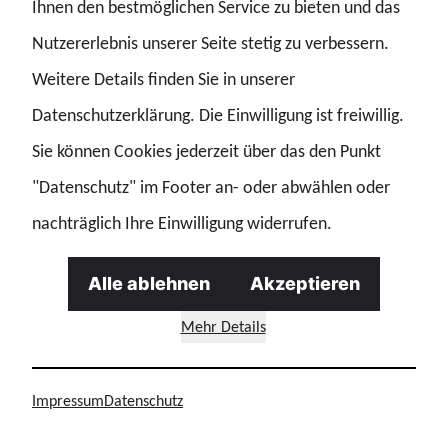
Ihnen den bestmöglichen Service zu bieten und das
moderner Technologien wie automatisierte
Nutzererlebnis unserer Seite stetig zu verbessern.
Datenanalysen, biometrische Abgleiche öffentlich
Weitere Details finden Sie in unserer
zugänglicher Daten sowie die Anwendung Künstlicher
Datenschutzerklärung. Die Einwilligung ist freiwillig.
Intelligenz.
Sie können Cookies jederzeit über das den Punkt
"Datenschutz" im Footer an- oder abwählen oder
Auch aus fachlicher Sicht wurde die Bedeutung dieser
nachträglich Ihre Einwilligung widerrufen.
Instrumente unterstrichen. Der
Digitalisierungsverantwortliche der GdP Sachsen, Manuel
Alle ablehnen
Akzeptieren
Barthelmes, machte deutlich: "Automatisierte
Mehr Details
Datenanalysen schaffen keine neuen Verdachtsmomente,
sondern unterstützen die tägliche Polizeiarbeit effizient.
Impressum
Datenschutz
Zugleich muss Sachsen bei der Auswahl entsprechender
Systeme auf Vielfalt und technologische Unabhängigkeit