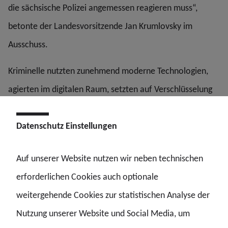
die sächsische Polizei angemessen reagieren muss“,
betonte der Landesvorsitzende Jan Krumlovsky im
Ausschuss.
Kriminelle nutzten zunehmend moderne Technologien,
agierten im digitalen Raum, setzten auf Verschlüsselung
oder Künstliche Intelligenz, um Straftaten vorzubereiten,
Datenschutz Einstellungen
durchzuführen oder zu verschleiern. Diese Entwicklungen
stellten die Polizei vor neue Aufgaben und erforderten
Auf unserer Website nutzen wir neben technischen
zeitgemäße Befugnisse und Methoden.
erforderlichen Cookies auch optionale
Um diesen Phänomenen wirksam begegnen zu können,
weitergehende Cookies zur statistischen Analyse der
braucht die Polizei auch die entsprechenden rechtlichen
Nutzung unserer Website und Social Media, um
Grundlagen. Dazu gehören unter anderem der Einsatz