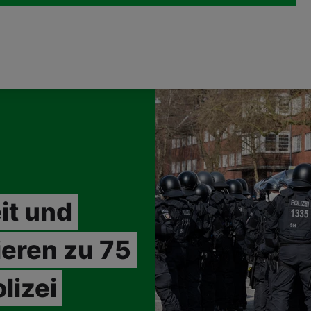
it und
ieren zu 75
lizei