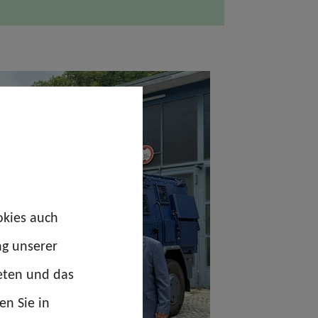
okies auch
ng unserer
eten und das
en Sie in