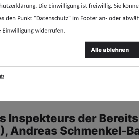
und der langjährige
utzerklärung. Die Einwilligung ist freiwillig. Sie könn
er Clemens Murr.
das den Punkt "Datenschutz" im Footer an- oder abwä
e Einwilligung widerrufen.
Alle ablehnen
GdP
tz
 Inspekteurs der Bereits
L), Andreas Schmenkel-Ba