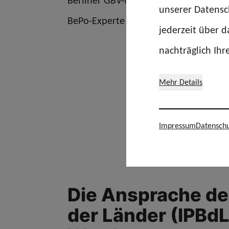
Berliner GBV-Mitglied Sibylle Krause 
unserer Datensch
BePo-Experte und GdP-Bundeskassier
jederzeit über 
nachträglich Ihr
Mehr Details
Impressum
Datenschu
Die Ansprache des
der Länder (IPBd