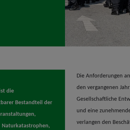
Die Anforderungen an 
den vergangenen Jahrz
st die
Gesellschaftliche En
tbarer Bestandteil der
und eine zunehmende
eranstaltungen,
verlangen den Beschä
, Naturkatastrophen,