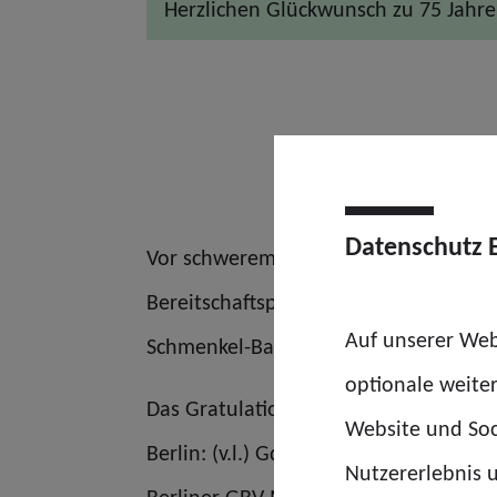
Herzlichen Glückwunsch zu 75 Jahren
Datenschutz 
Vor schwerem Gerät und mit dem Ins
Bereitschaftspolizeien der Länder (IB
Auf unserer Web
Schmenkel-Backhoff (2.v.l.).
optionale weite
Das Gratulationstrio am Ort der BePo-
Website und Soc
Berlin: (v.l.) GdP-Bundesvorsitzender 
Nutzererlebnis u