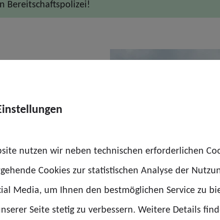
 Bereitschaftspolizei!
Einstellungen
pekteur der
PdL), Andreas
site nutzen wir neben technischen erforderlichen Co
rgehende Cookies zur statistischen Analyse der Nutzu
Feierlichkeiten in
ial Media, um Ihnen den bestmöglichen Service zu bi
Jochen Kopelke, das
nserer Seite stetig zu verbessern. Weitere Details find