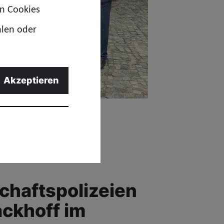
en Cookies
hlen oder
Akzeptieren
chaftspolizeien
ckhoff im