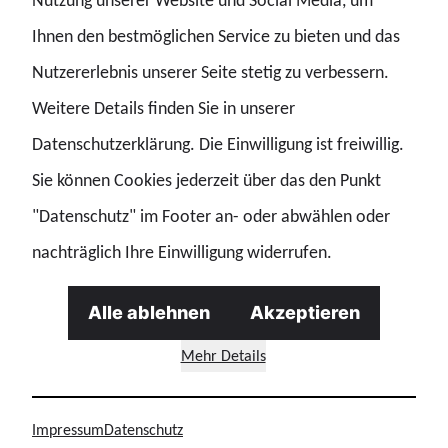
Nutzung unserer Website und Social Media, um
Vertrag für ihre Mitglieder abgeschlossen.
Ihnen den bestmöglichen Service zu bieten und das
Bei Vorlage der GdP-Contract-ID erhältst du als GdP-
Nutzererlebnis unserer Seite stetig zu verbessern.
Mitglied Nachlässe auf Großverbraucher- bzw.
Weitere Details finden Sie in unserer
Firmenratenbasis bis zu 30%.
Datenschutzerklärung. Die Einwilligung ist freiwillig.
Nach dem Login kannst du die Contract-ID einsehen.
Sie können Cookies jederzeit über das den Punkt
"Datenschutz" im Footer an- oder abwählen oder
nachträglich Ihre Einwilligung widerrufen.
Alle ablehnen
Akzeptieren
Mehr Details
Impressum
Datenschutz