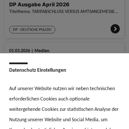
DP Ausgabe April 2026
Titelthema: TARIFABSCHLUSS VERSUS AMTSANGEMESSENE ALIMENTATION - Rechtlich unterschiedlich – tatsächlich und emotional miteinander verbunden DP Ausgabe April 2026
DP - DEUTSCHE POLIZEI
01.03.2026 | Medien
DP Ausgabe März 2026
Verstärkung für die Landespolizei - 84 Nachwuchspolizisten beendeten ihre Ausbildung DP Ausgabe März 2026
Datenschutz Einstellungen
DP - DEUTSCHE POLIZEI
Auf unserer Website nutzen wir neben technischen
erforderlichen Cookies auch optionale
01.02.2026 | Medien
weitergehende Cookies zur statistischen Analyse der
DP Ausgabe Februar 2026
Nutzung unserer Website und Social Media, um
Alles im Griff oder sinkendes Schiff? Die Digitalisierung in der Landespolizei und ihre Auswirkungen DP Ausgabe Februar 2026