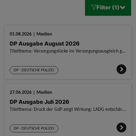
Filter (1)
01.08.2026 | Medien
DP Ausgabe August 2026
Titelthema: Versorgungslücke im Versorgungsausgleich geschiedener Beamtinnen und Beamte Stellungnahme der GdP zur Beratung des SPD-Antrags im Finanzausschuss des Landtags DP Ausgabe August 2026
DP - DEUTSCHE POLIZEI
27.06.2026 | Medien
DP Ausgabe Juli 2026
Titelthema: Druck der GdP zeigt Wirkung: LADG entschärft – aber Bürokratiemonster bleibt DP Ausgabe Juli 2026
DP - DEUTSCHE POLIZEI