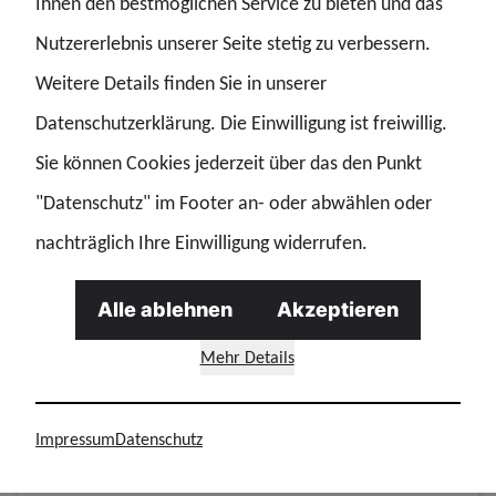
Ihnen den bestmöglichen Service zu bieten und das
Nutzererlebnis unserer Seite stetig zu verbessern.
DP - DEUTSCHE POLIZEI
Weitere Details finden Sie in unserer
Datenschutzerklärung. Die Einwilligung ist freiwillig.
29.12.2025 | Medien
DP Ausgabe Januar 2026
Sie können Cookies jederzeit über das den Punkt
Titelthema: Der „Neue” stellt sich vor Mitte November hat die Gewerkschaft der Polizei (GdP) einen neuen Landesvorsitzenden gewählt. Wir möchten Sven Neumann an dieser Stelle kurz vorstellen und mit i
"Datenschutz" im Footer an- oder abwählen oder
nachträglich Ihre Einwilligung widerrufen.
DP - DEUTSCHE POLIZEI
Alle ablehnen
Akzeptieren
29.11.2025 | Medien
Mehr Details
DP Ausgabe Dezember 2025
Titelthema: 33. Delegiertentag der GdP Schleswig-Holstein in Travemünde Sven Neumann übernimmt das Ruder an der Spitze der GdP Schleswig-Holstein. Bewegender Abschied von dem „alten“ Vorsitzenden To
Impressum
Datenschutz
DP - DEUTSCHE POLIZEI