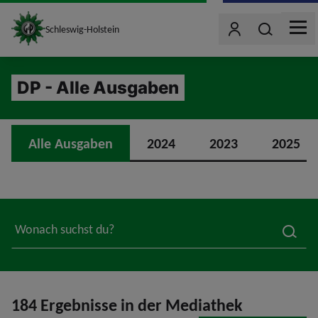
site_logo
Wonach such
Schleswig-Holstein
Benutzer
MEN
jumpToMain
DP - Alle Ausgaben
Alle Ausgaben
2024
2023
2025
searc
184 Ergebnisse in der Mediathek