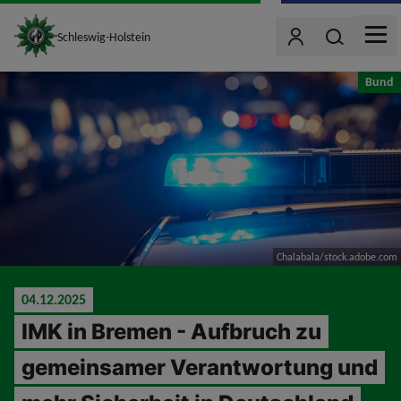
site_logo
Wonach such
Schleswig-Holstein
Benutzer
MEN
jumpToMain
Bund
Chalabala/stock.adobe.com
04.12.2025
IMK in Bremen - Aufbruch zu
gemeinsamer Verantwortung und