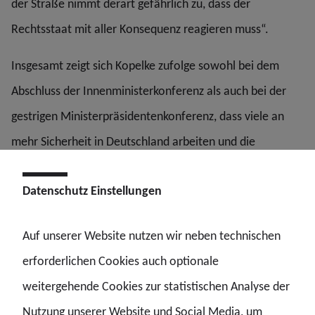
der Straße nimmt derart gefährlich zu, dass der
Rechtsstaat mit aller Konsequenz reagieren muss“.
Insgesamt zeigt sich Kopelke zufolge sowohl bei dem
Abschluss der Innenministerkonferenz als auch bei der
gestrigen Ministerpräsidentenkonferenz, dass viele an
mehr Sicherheit in Deutschland arbeiten und die
Sicherheitsarchitektur gestärkt wird.
Datenschutz Einstellungen
Die Gewerkschaft der Polizei (GdP) war dafür auch mit
über 150 demonstrierenden Polizeibeschäftigten am
Auf unserer Website nutzen wir neben technischen
Konferenzort sichtbar vertreten. Laut forderten sie
erforderlichen Cookies auch optionale
zusätzlich auch die Finanzminister und Parlamente auf,
weitergehende Cookies zur statistischen Analyse der
mehr Geld und Personal in die Sicherheitsbehörden zu
Nutzung unserer Website und Social Media, um