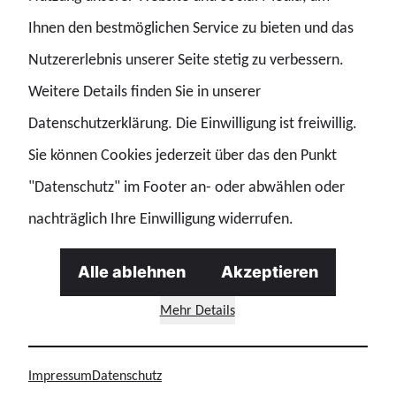
investieren und eine wirksame Stärkung des gesamten
Ihnen den bestmöglichen Service zu bieten und das
Rechtsstaats zu erwirken.
Nutzererlebnis unserer Seite stetig zu verbessern.
Weitere Details finden Sie in unserer
Datenschutzerklärung. Die Einwilligung ist freiwillig.
Sie können Cookies jederzeit über das den Punkt
"Datenschutz" im Footer an- oder abwählen oder
nachträglich Ihre Einwilligung widerrufen.
Alle ablehnen
Akzeptieren
GdP/TorbenKrauss/SQN
Mehr Details
Laute Forderung nach mehr Geld und
Impressum
Datenschutz