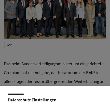
GdP
Das beim Bundesverteidigungsministerium eingerichtete
Gremium hat die Aufgabe, das Kuratorium der BAKS in
allen Fragen der ressortübergreifenden Weiterbildung an
der Akademie zu beraten. Er gibt Empfehlungen zu Inhalt
und Gestalt der Lehre sowie zu ihrer Fortentwicklung ab
Datenschutz Einstellungen
und berät die BAKS zu aktuellen sicherheitspolitischen