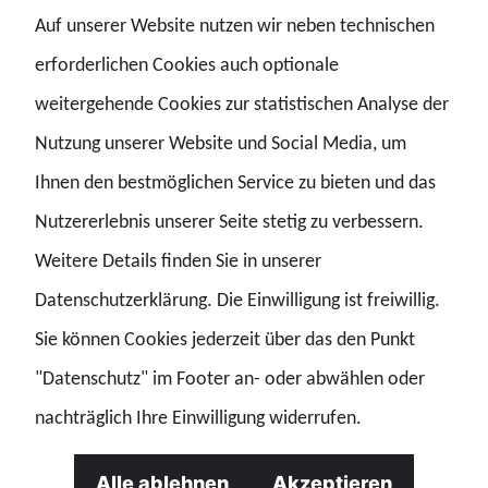
Auf unserer Website nutzen wir neben technischen
Themen. Die Mitglieder des Beirats kommen aus Politik,
erforderlichen Cookies auch optionale
Wissenschaft, Medien, Wirtschaft, Militär und
weitergehende Cookies zur statistischen Analyse der
Zivilgesellschaft. Die Zusammensetzung soll
Nutzung unserer Website und Social Media, um
unterschiedliche Perspektiven der Sicherheitspolitik
Ihnen den bestmöglichen Service zu bieten und das
zusammenbringen.
Nutzererlebnis unserer Seite stetig zu verbessern.
Weitere Details finden Sie in unserer
Dem neu gewählten Gremium gehören neben dem GdP-
Datenschutzerklärung. Die Einwilligung ist freiwillig.
Bundesvorsitzenden unter anderem der
Sie können Cookies jederzeit über das den Punkt
verteidigungspolitische Sprecher der CDU/CSU-Fraktion,
"Datenschutz" im Footer an- oder abwählen oder
Thomas Erndl, Prof. Dr. Carlo Masala, Professor für
nachträglich Ihre Einwilligung widerrufen.
Internationale Politik an der Universität der Bundeswehr
Alle ablehnen
Akzeptieren