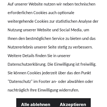
Auf unserer Website nutzen wir neben technischen
Am 25.02.2025, ab 19 Uhr
erforderlichen Cookies auch optionale
Wo muss ich hin?
weitergehende Cookies zur statistischen Analyse der
Nutzung unserer Website und Social Media, um
Komm zu Werner!
Ihnen den bestmöglichen Service zu bieten und das
Was muss ich zahlen?
Nutzererlebnis unserer Seite stetig zu verbessern.
Der Eintritt geht natürlich auf uns!
Weitere Details finden Sie in unserer
Datenschutzerklärung. Die Einwilligung ist freiwillig.
Musik gibt's auch noch. YD_Music legt für uns auf!
Sie können Cookies jederzeit über das den Punkt
"Datenschutz" im Footer an- oder abwählen oder
nachträglich Ihre Einwilligung widerrufen.
Alle ablehnen
Akzeptieren
Weitere Informationen