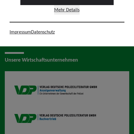
Mehr Details
Hier geht's zum Plakat
Impressum
Datenschutz
Unsere Wirtschaftsunternehmen
VDP AV
VDP B