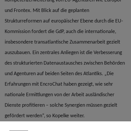
und Frontex. Mit Blick auf die geplanten
Strukturreformen auf europäischer Ebene durch die EU-
Kommission fordert die GdP, auch die internationale,
insbesondere transatlantische Zusammenarbeit gezielt
auszubauen. Ein zentrales Anliegen ist die Verbesserung
des strukturierten Datenaustausches zwischen Behörden
und Agenturen auf beiden Seiten des Atlantiks. „Die
Erfahrungen mit EncroChat haben gezeigt, wie sehr
nationale Ermittlungen von der Arbeit ausländischer
Dienste profitieren – solche Synergien müssen gezielt
gefördert werden“, so Kopelke weiter.
Konkret fordert die GdP, Frontex personell auf 20.000