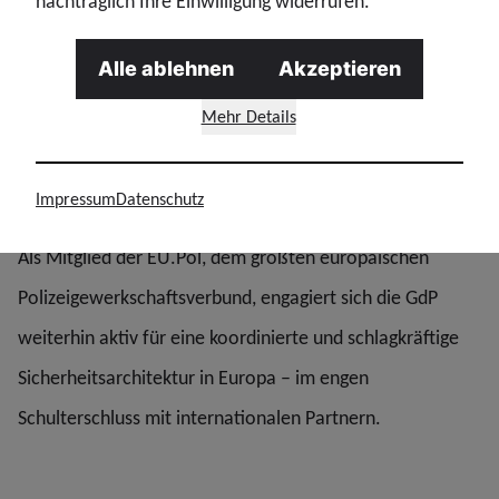
nachträglich Ihre Einwilligung widerrufen.
Gewerkschaft deren Wirksamkeit erheblich steigern. „JITs
Alle ablehnen
Akzeptieren
ermöglichen die Verfolgung international agierender
Mehr Details
Täter über Kontinente hinweg und fördern gemeinsame
Standards in der Strafverfolgung“, erklärt der
Gewerkschafter.
Impressum
Datenschutz
Als Mitglied der EU.Pol, dem größten europäischen
Polizeigewerkschaftsverbund, engagiert sich die GdP
weiterhin aktiv für eine koordinierte und schlagkräftige
Sicherheitsarchitektur in Europa – im engen
Schulterschluss mit internationalen Partnern.