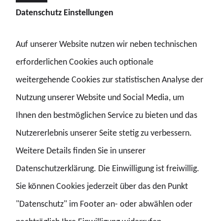
Datenschutz Einstellungen
Einsatzkräfte aufzustocken, Europol finanziell und
personell deutlich zu stärken, um mehr operative
Auf unserer Website nutzen wir neben technischen
Großeinsätze durchführen zu können, sowie den Ausbau
erforderlichen Cookies auch optionale
gemeinsamer europäischer Hundertschaften zur
weitergehende Cookies zur statistischen Analyse der
Bewältigung von Demonstrations- und Fußballlagen.
Nutzung unserer Website und Social Media, um
Diese Maßnahmen seien notwendig, um europäische
Ihnen den bestmöglichen Service zu bieten und das
Sicherheitsstrukturen belastbar und zukunftsfähig zu
Nutzererlebnis unserer Seite stetig zu verbessern.
machen.
Weitere Details finden Sie in unserer
Ein besonderes Augenmerk legt die GdP auf die Joint
Datenschutzerklärung. Die Einwilligung ist freiwillig.
Investigation Teams (JITs), die als unverzichtbar im Kampf
Sie können Cookies jederzeit über das den Punkt
gegen grenzüberschreitende Kriminalität gelten. Die
"Datenschutz" im Footer an- oder abwählen oder
Einbindung der USA in diese Teams kann nach Ansicht der