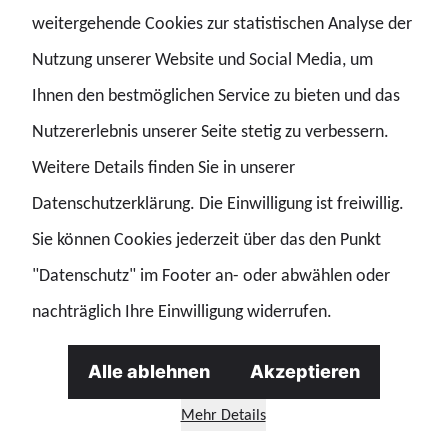
weitergehende Cookies zur statistischen Analyse der
dass es darum gehen muss, Cannabis, Alkohol und andere
Nutzung unserer Website und Social Media, um
berauschende Mittel am Steuer rigoros zu verbieten“,
Ihnen den bestmöglichen Service zu bieten und das
ergänzte Kopelke.
Nutzererlebnis unserer Seite stetig zu verbessern.
Bußgelder erhöhen – Deutschland darf kein
Weitere Details finden Sie in unserer
„Billigbußgeldland“ bleiben
Datenschutzerklärung. Die Einwilligung ist freiwillig.
Sie können Cookies jederzeit über das den Punkt
Die Gewerkschaft sieht erheblichen Nachholbedarf bei
"Datenschutz" im Footer an- oder abwählen oder
den Sanktionshöhen für Verkehrsverstöße. Deutschland
nachträglich Ihre Einwilligung widerrufen.
liege im europäischen Vergleich deutlich zurück –
darunter leidet auch die Bereitschaft zur Normbefolgung.
Alle ablehnen
Akzeptieren
Die GdP fordert daher:
Mehr Details
eine Anhebung der Bußgelder mindestens auf