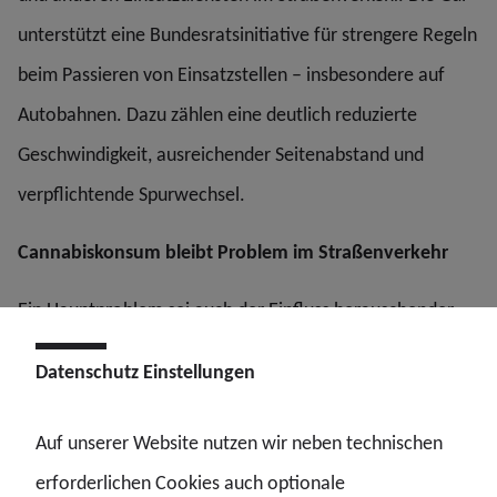
unterstützt eine Bundesratsinitiative für strengere Regeln
beim Passieren von Einsatzstellen – insbesondere auf
Autobahnen. Dazu zählen eine deutlich reduzierte
Geschwindigkeit, ausreichender Seitenabstand und
verpflichtende Spurwechsel.
Cannabiskonsum bleibt Problem im Straßenverkehr
Ein Hauptproblem sei auch der Einfluss berauschender
Substanzen im Straßenverkehr:
Datenschutz Einstellungen
„Um die Verkehrssicherheit und die Sicherheit unserer
Auf unserer Website nutzen wir neben technischen
Kolleginnen und Kollegen zu gewährleisten, ist die einzige
erforderlichen Cookies auch optionale
Lösung perspektivisch der Nulltoleranz-Ansatz. Das heißt,