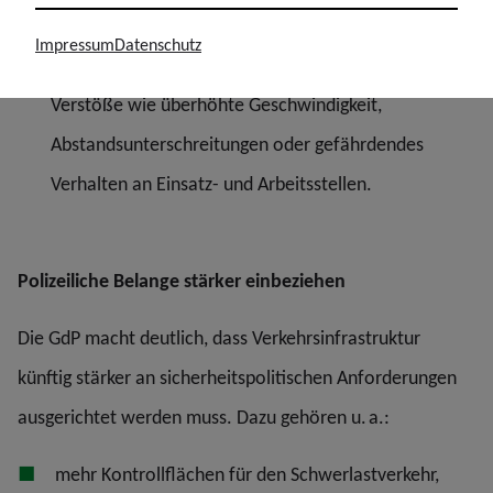
europäisches Durchschnittsniveau,
Impressum
Datenschutz
deutlich höhere Strafen für besonders gefährliche
Verstöße wie überhöhte Geschwindigkeit,
Abstandsunterschreitungen oder gefährdendes
Verhalten an Einsatz- und Arbeitsstellen.
Polizeiliche Belange stärker einbeziehen
Die GdP macht deutlich, dass Verkehrsinfrastruktur
künftig stärker an sicherheitspolitischen Anforderungen
ausgerichtet werden muss. Dazu gehören u. a.:
mehr Kontrollflächen für den Schwerlastverkehr,