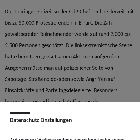
Die Thüringer Polizei, so der GdP-Chef, rechne derzeit mit
bis zu 50.000 Protestierenden in Erfurt. Die Zahl
gewaltbereiter Teilnehmender werde auf rund 2.000 bis
2.500 Personen geschätzt. Die linksextremistische Szene
hatte bereits zu gewaltsamen Aktionen aufgerufen.
Ausgehen müsse man auf polizeilicher Seite von
Sabotage, Straßenblockaden sowie Angriffen auf
Einsatzkräfte und Parteitagsdelegierte. Besonders
besorgniserregend ist nach Auffassung des
Gewerkschafters die mögliche Sogwirkung gewaltbereiter
Datenschutz Einstellungen
Gruppen auf friedliche Demonstrierende. Kopelke:
„Zusätzliche Aufrufe zu Straßenblockaden, auch aus dem