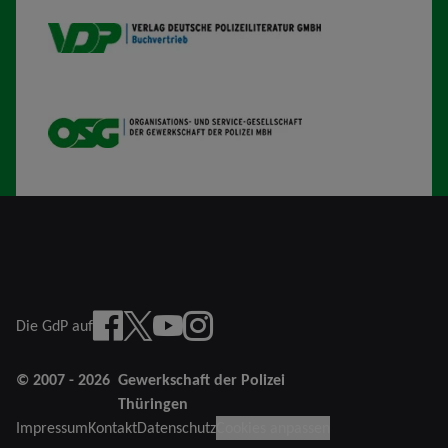
VDP B
OSG
Facebook
X
YouTube
instagram
Die GdP auf
© 2007 - 2026
Gewerkschaft der Polizei
Thüringen
Impressum
Kontakt
Datenschutz
Cookies anpassen