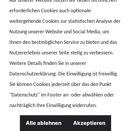
Auf unserer Website nutzen wir neben technischen
demokratischen Parteienspektrum, können die Lage
erforderlichen Cookies auch optionale
weiter verschärfen.“
weitergehende Cookies zur statistischen Analyse der
Nutzung unserer Website und Social Media, um
Für den Einsatz sind nach GdP-Angaben mehrere Tausend
Ihnen den bestmöglichen Service zu bieten und das
Polizeikräfte aus dem gesamten Bundesgebiet
Nutzererlebnis unserer Seite stetig zu verbessern.
vorgesehen. Es bestehe jedoch stets das Risiko, dass
Weitere Details finden Sie in unserer
unterstützende Länder vorab zugesagte Einsatzkräfte
Datenschutzerklärung. Die Einwilligung ist freiwillig.
wegen eigener Lagen kurzfristig zurückhielten. Die
Sie können Cookies jederzeit über das den Punkt
Belastungen der Bereitschaftspolizeien hätten in den
"Datenschutz" im Footer an- oder abwählen oder
vergangenen Jahren stetig zugenommen. Die
nachträglich Ihre Einwilligung widerrufen.
Personalstärke stagniere oder werde sogar aufgrund von
krankheitsbedingten Abwesenheiten geringer.
Alle ablehnen
Akzeptieren