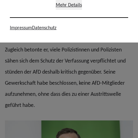
Kopelke will keinen Zweifel daran lassen, dass die Polizei
Mehr Details
im gesamten Einsatz ihrer politischen Neutralität
nachkommen wird. Für individuelle politische Agenden
Impressum
Datenschutz
und Aussagen bleibe dabei kein Raum.
Zugleich betonte er, viele Polizistinnen und Polizisten
sähen sich dem Schutz der Verfassung verpflichtet und
stünden der AfD deshalb kritisch gegenüber. Seine
Gewerkschaft habe beschlossen, keine AfD-Mitglieder
aufzunehmen, ohne dass dies zu einer Austrittswelle
geführt habe.