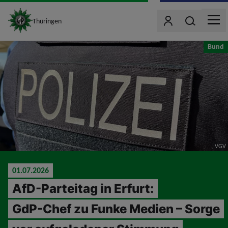
site_logo
Wonach such
Thüringen
Benutzer
MEN
jumpToMain
Bund
VGV
01.07.2026
AfD-Parteitag in Erfurt:
GdP-Chef zu Funke Medien – Sorge