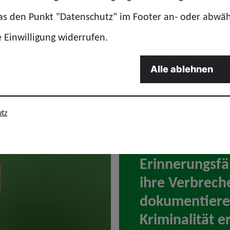
das den Punkt "Datenschutz" im Footer an- oder abwä
e Einwilligung widerrufen.
Alle ablehnen
tz
„Wir haben es 
Vertrauen ihr
Erinnerungsfäh
ihre Verbrech
dokumentieren
Kriminalität e