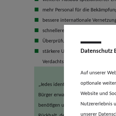
mehr Personal für die Bekämpfung 
bessere internationale Vernetzun
schnellere und rechtssichere Zugä
Überprüfung datenschutzrechtlich
Datenschutz 
stärkere Unterstützung von Berat
Verdachtsfällen.
Auf unserer Web
optionale weite
„Jedes identifizierte Opfer und jede
Website und Soc
Bürger erwarten zu Recht, dass schw
Nutzererlebnis u
benötigen unsere Ermittlerinnen un
unserer Datensch
Rückhalt, den sie verdienen“, so d