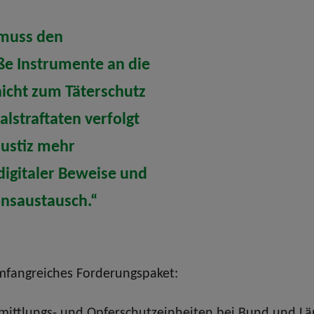
 muss den
e Instrumente an die
icht zum Täterschutz
lstraftaten verfolgt
Justiz mehr
igitaler Beweise und
onsaustausch.“
umfangreiches Forderungspaket:
Ermittlungs- und Opferschutzeinheiten bei Bund und L