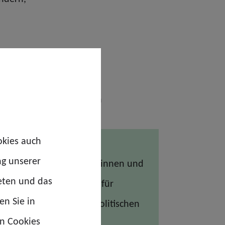
erschweren,
ühzeitigen Erkennung von
okies auch
ng unserer
ige Polizei ist. Die Bürgerinnen und
eten und das
teln verfolgt werden. Dafür
en Sie in
de Ressourcen und den politischen
en Cookies