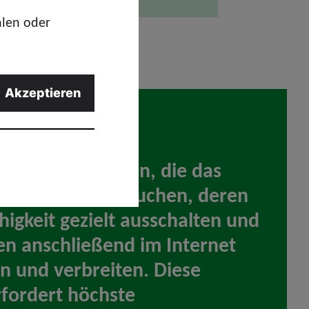
hlen oder
Akzeptieren
mit Tätern zu tun, die das
er Opfer missbrauchen, deren
igkeit gezielt ausschalten und
en anschließend im Internet
 und verbreiten. Diese
rfordert höchste