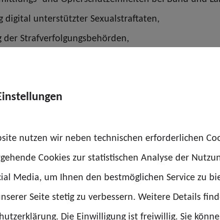
digital unterstützter Sexualstraftaten,
g der Strafverfolgungsbehörden,
nge zu digitalen Beweismitteln,
er Hürden, die die Aufklärung schwerster Straftaten 
Einstellungen
ungsstellen sowie medizinischen Einrichtungen zur fr
site nutzen wir neben technischen erforderlichen Co
rgehende Cookies zur statistischen Analyse der Nutzu
r ermittelte Täter zeigt, wie wichtig eine handlungsfäh
ial Media, um Ihnen den bestmöglichen Service zu bi
erste Sexualstraftaten mit allen rechtsstaatlichen Mit
nserer Seite stetig zu verbessern. Weitere Details find
d Ermittler klare gesetzliche Grundlagen, ausreichen
utzerklärung. Die Einwilligung ist freiwillig. Sie könn
er GdP-Bundesvorsitzende Jochen Kopelke.