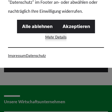
"Datenschutz" im Footer an- oder abwählen oder
Ja, ich habe die
Hinweise
, wie die GdP mit
nachträglich Ihre Einwilligung widerrufen.
meinen personenbezogenen Daten umgeht, zu
welchen weiteren Zwecken meine Daten verarbeitet
Alle ablehnen
Akzeptieren
werden, die Rechtsgrundlagen der Verarbeitung
Mehr Details
sowie meine persönlichen Datenschutzrechte
gelesen.
*
Impressum
Datenschutz
Absenden
Unsere Wirtschaftsunternehmen