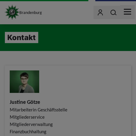
site_logo
Wonach such
Brandenburg
Benutzer
MEN
jumpToMain
Kontakt
Justine Götze
Mitarbeiterin Geschäftsstelle
Mitgliederservice
Mitgliederverwaltung
Finanzbuchhaltung