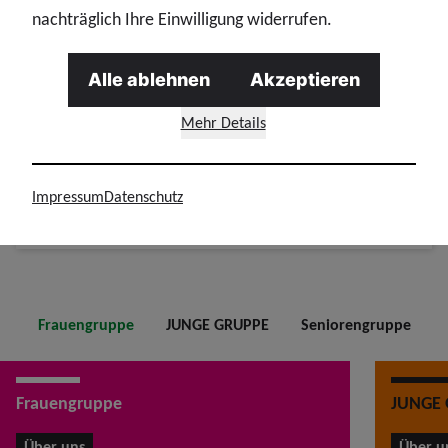
nachträglich Ihre Einwilligung widerrufen.
Alle ablehnen
Akzeptieren
Mehr Details
Kontakt
Impressum
Datenschutz
Frauengruppe
JUNGE GRUPPE
Seniorengruppe
Frauengruppe
JUNGE
Über uns
Über u