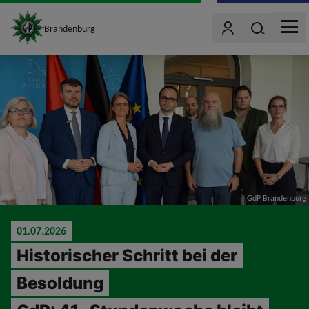
site_logo
Wonach such
Brandenburg
Benutzer
MEN
jumpToMain
GdP Brandenburg
01.07.2026
Historischer Schritt bei der
Besoldung