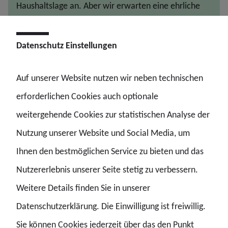
Haushaltslage an. Aber wir erwarten eine ehrliche
Evaluation, ob diese Maßnahme tatsächlich den
gewünschten Spareffekt bringt.“
Datenschutz Einstellungen
Die angekündigte Evaluation muss deshalb offen und
Auf unserer Website nutzen wir neben technischen
ergebnisorientiert erfolgen. Entscheidend wird sein, ob
erforderlichen Cookies auch optionale
die erhofften Einsparungen tatsächlich eintreten oder ob
weitergehende Cookies zur statistischen Analyse der
zusätzliche Belastungen, steigende Krankenstände und
Nutzung unserer Website und Social Media, um
sinkende Attraktivität des öffentlichen Dienstes am Ende
Ihnen den bestmöglichen Service zu bieten und das
einen höheren Preis haben.
Nutzererlebnis unserer Seite stetig zu verbessern.
Weitere Details finden Sie in unserer
Wichtige Verbesserungen erreicht
Datenschutzerklärung. Die Einwilligung ist freiwillig.
Im Ergebnis der Verhandlungen wurde vereinbart:
Sie können Cookies jederzeit über das den Punkt