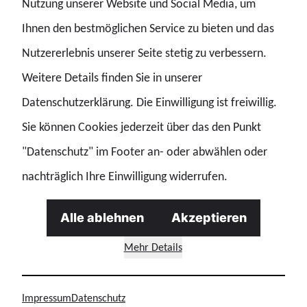
Schriftführerin:
Katrin Galow
Nutzung unserer Website und Social Media, um
stellv. Schriftführerin:
Angelina
Ihnen den bestmöglichen Service zu bieten und das
Nutzererlebnis unserer Seite stetig zu verbessern.
weiteres Mitglied:
Uwe Brunzendorf (Seniorenvertreter)
Weitere Details finden Sie in unserer
Kontakt Frauengruppe:
Kerstin Ohde
Datenschutzerklärung. Die Einwilligung ist freiwillig.
Sie können Cookies jederzeit über das den Punkt
"Datenschutz" im Footer an- oder abwählen oder
Hauptvertrauensleute
nachträglich Ihre Einwilligung widerrufen.
Alle ablehnen
Akzeptieren
Mehr Details
Unsere Wirtschaftsunternehmen
Impressum
Datenschutz