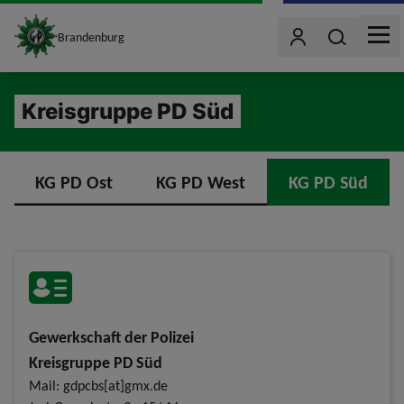
site_logo
Wonach such
Brandenburg
Benutzer
MEN
jumpToMain
Kreisgruppe PD Süd
KG PD Ost
KG PD West
KG PD Süd
Gewerkschaft der Polizei
Kreisgruppe PD Süd
Mail: gdpcbs[at]gmx.de