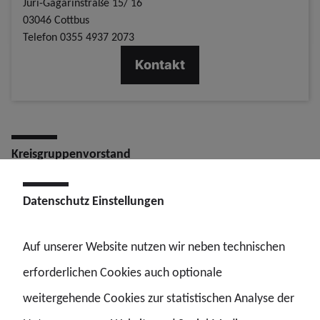
Juri-Gagarinstraße 15/ 16
03046 Cottbus
Telefon
0355 4937 2073
Kontakt
Kreisgruppenvorstand
Vorsitzender:
Maik Kettlitz
Datenschutz Einstellungen
Stellv. Vorsitzende:
Kerstin Ohde
Stellv. Vorsitzende:
Yvonne Hedt-Beyer
Auf unserer Website nutzen wir neben technischen
Kassiererin:
Ines Lindemann
erforderlichen Cookies auch optionale
stellv. Kassierer:
Sten Kohlstock
weitergehende Cookies zur statistischen Analyse der