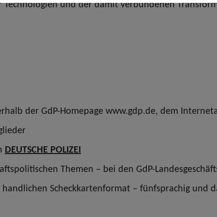
 Technologien und der damit verbundenen Transformati
nerhalb der GdP-Homepage www.gdp.de, dem Internetauf
glieder
in
DEUTSCHE POLIZEI
aftspolitischen Themen – bei den GdP-Landesgeschäfts
 handlichen Scheckkartenformat – fünfsprachig und da