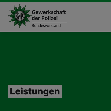
site_logo
Gewerkschaft
der Polizei
Bundesvorstand
jumpToMain
Leistungen