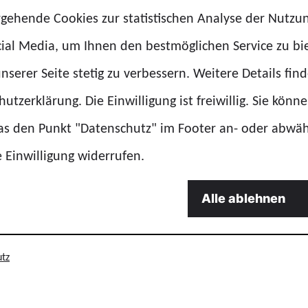
rgehende Cookies zur statistischen Analyse der Nutzu
ial Media, um Ihnen den bestmöglichen Service zu bi
nserer Seite stetig zu verbessern. Weitere Details find
utzerklärung. Die Einwilligung ist freiwillig. Sie könn
das den Punkt "Datenschutz" im Footer an- oder abwä
 seit Mitte Mai 2023 institutionelle Partnerin des
„Ber
e Einwilligung widerrufen.
he Dialog für Öffentliche Sicherheit“ unter der Kongre
gaben als „der Think Tank und gesellschaftliche Dialo
Alle ablehnen
ellschaft, Wissenschaft und Wirtschaft um Fragen der i
ußeren Sicherheit in Deutschland und Europa“.
tz
interdisziplinären Austausch über verschiedene (inter