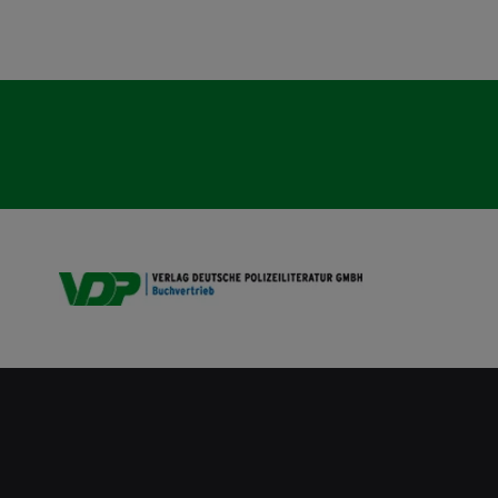
VDP B