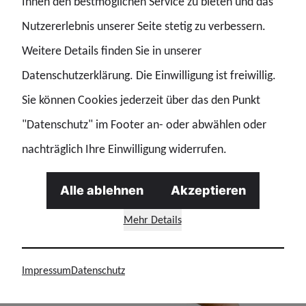
Ihnen den bestmöglichen Service zu bieten und das
Mitgliedern sichern sich den
Nutzererlebnis unserer Seite stetig zu verbessern.
Gutscheincode
Weitere Details finden Sie in unserer
Datenschutzerklärung. Die Einwilligung ist freiwillig.
Nur für Mitglieder
Sie können Cookies jederzeit über das den Punkt
"Datenschutz" im Footer an- oder abwählen oder
nachträglich Ihre Einwilligung widerrufen.
Alle ablehnen
Akzeptieren
Mehr Details
Impressum
Datenschutz