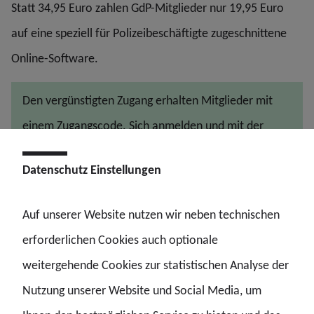
Statt 34,95 Euro zahlen GdP-Mitglieder nur 19,95 Euro
auf eine speziell für Polizeibeschäftigte zugeschnittene
Online-Software.
Den vergünstigten Zugang erhalten Mitglieder mit
einem Zugangscode. Sich anmelden und mit der
Steuererklärung loslegen, kann man unter
Datenschutz Einstellungen
www.Steuererklaerung-Polizei.de
. Der für GdP-
Mitglieder jeweils aktuelle Code ist nach dem Login
Auf unserer Website nutzen wir neben technischen
dauerhaft auf gdp.de verfügbar.
erforderlichen Cookies auch optionale
weitergehende Cookies zur statistischen Analyse der
Nutzung unserer Website und Social Media, um