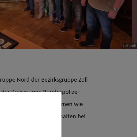
GdP Zoll
sgruppe Nord der Bezirksgruppe Zoll
 der Kreisgruppe Bundespolizei
rus) fanden wichtige Themen wie
kungen und richtiges Verhalten bei
dieser Veranstaltung.