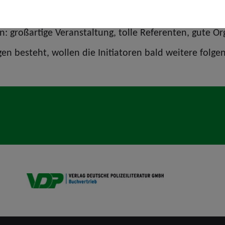
: großartige Veranstaltung, tolle Referenten, gute Org
n besteht, wollen die Initiatoren bald weitere folge
VDP B