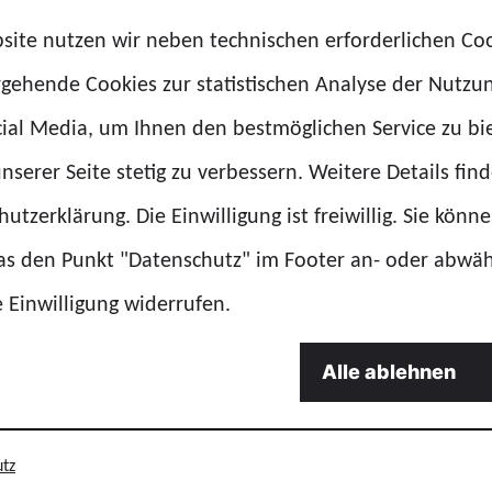
Auch die stabile Seit
site nutzen wir neben technischen erforderlichen Co
Wiederbelebung wurd
rgehende Cookies zur statistischen Analyse der Nutzu
geübt.
ial Media, um Ihnen den bestmöglichen Service zu bi
nserer Seite stetig zu verbessern. Weitere Details find
utzerklärung. Die Einwilligung ist freiwillig. Sie könn
das den Punkt "Datenschutz" im Footer an- oder abwä
e Einwilligung widerrufen.
te allen anschaulich einen guten Wissensstand in le
Alle ablehnen
leibliche Wohl gesorgt. Nach einem Grillvergnügen in
(Kreisgruppe Nord der Bezirksgruppe Zoll) noch da
tz