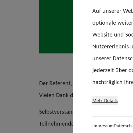
Auf unserer Web
optionale weite
Website und Soc
Nutzererlebnis u
unserer Datensch
jederzeit über 
nachträglich Ihr
Der Referent, Herr Gieselmann, konn
Vielen Dank dafür!
Mehr Details
Selbstverständlich war auch für das 
Teilnehmenden durch Michael Blanke 
Impressum
Datenschu