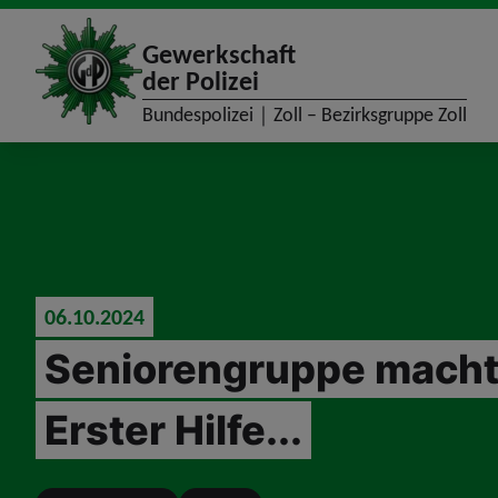
site_logo
Gewerkschaft
der Polizei
Bundespolizei｜Zoll – Bezirksgruppe Zoll
jumpToMain
06.10.2024
Seniorengruppe macht 
Erster Hilfe...