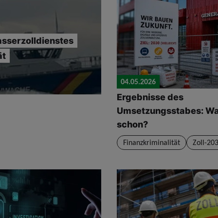
asserzolldienstes
ät
04.05.2026
Ergebnisse des
Umsetzungsstabes: Wa
schon?
Finanzkriminalität
Zoll-20