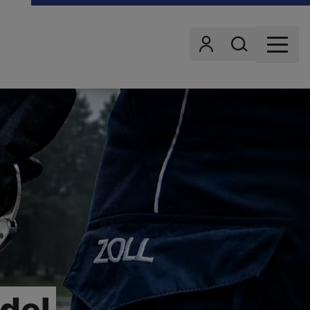
Wonach suchst d
Benutzer
MENU
del