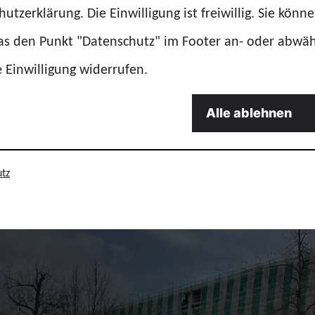
utzerklärung. Die Einwilligung ist freiwillig. Sie könn
das den Punkt "Datenschutz" im Footer an- oder abwä
e Einwilligung widerrufen.
Alle ablehnen
tz
ied werden
GdP-Vorteilswelt
Fort- und Weiterb