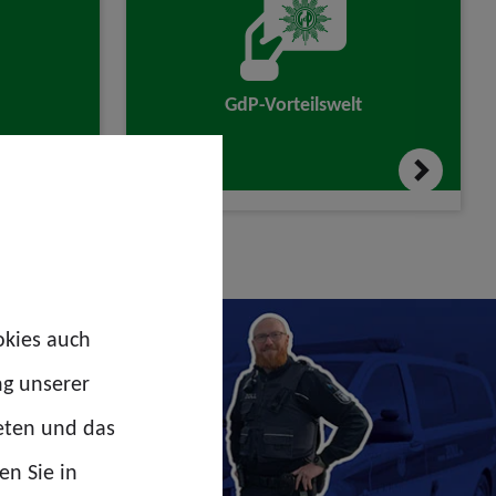
GdP-Vorteilswelt
okies auch
ng unserer
eten und das
en Sie in