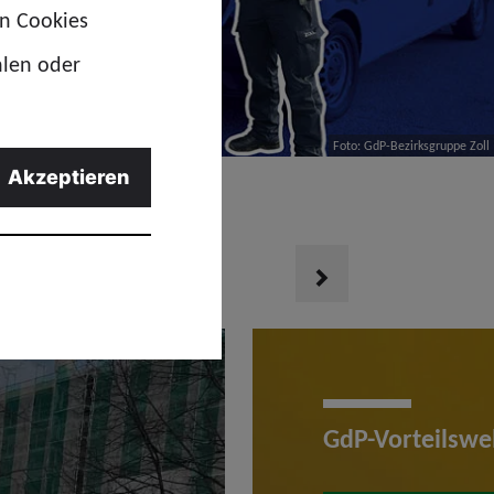
en Cookies
hlen oder
Foto: GdP-Bezirksgruppe Zoll
Akzeptieren
ildung
next
GdP-Vorteilswe