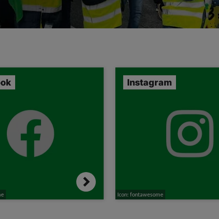
ook
Instagram
me
Icon: fontawesome