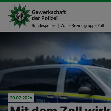
site_logo
Gewerkschaft
der Polizei
Bundespolizei｜Zoll – Bezirksgruppe Zoll
jumpToMain
20.07.2026
Mit dem Zoll wi