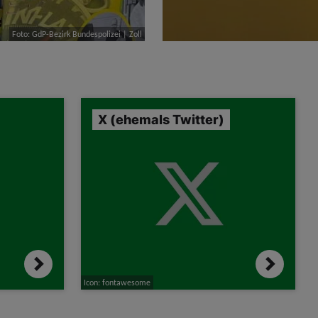
Foto: GdP-Bezirk Bundespolizei | Zoll
X (ehemals Twitter)
Icon: fontawesome