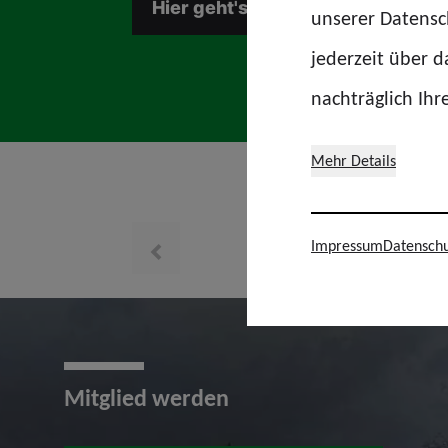
Hier geht's zur Website
unserer Datensch
jederzeit über 
nachträglich Ihr
Mehr Details
Impressum
Datenschu
Mitgl
prev
Mitglied werden