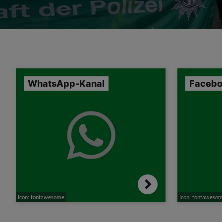
WhatsApp-Kanal
Faceb
Icon: fontawesome
Icon: fontaweso