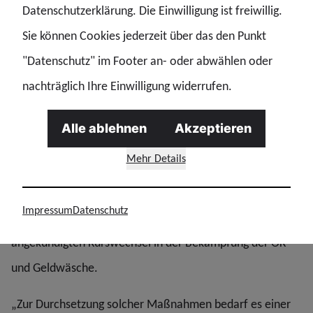
Datenschutzerklärung. Die Einwilligung ist freiwillig.
Sie können Cookies jederzeit über das den Punkt
„Die Etablierung eines Systems, nach dem für verdächtige
"Datenschutz" im Footer an- oder abwählen oder
Vermögenswerte darzulegen ist, woher diese stammen
nachträglich Ihre Einwilligung widerrufen.
und wer tatsächlich die Kontrolle darüber ausübt, ist
längst überfällig. Bei Verweigerung der Auskunft oder
Alle ablehnen
Akzeptieren
Zweifel an den Angaben muss der Staat diese
Mehr Details
Vermögenswerte einziehen können", fordert Frank
Buckenhofer, stellvertretender Vorsitzender des GdP-
Impressum
Datenschutz
Bezirks Bundespolizei | Zoll und begrüßt den
angekündigten Kurswechsel in der Bekämpfung der OK
und Geldwäsche.
„Zur Durchsetzung solcher Maßnahmen bedarf es einer