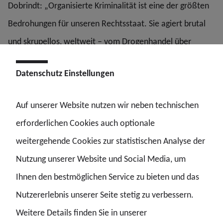
Dobrindt: „Organisierte Kriminalität ist eine der größten
Bedrohungen für unseren Rechtsstaat. Sie agiert brutal
und skrupellos, weltweit – vom Drogenhandel über
Geldwäsche bis zur Einflussnahme auf
Datenschutz Einstellungen
Entscheidungsträger. Diesen kriminellen Netzwerken
muss man den Nährboden entziehen, indem man ihre
Auf unserer Website nutzen wir neben technischen
Geldquellen konsequent austrocknet. Wer innerhalb
erforderlichen Cookies auch optionale
dieser Strukturen nicht erklären kann, woher sein
weitergehende Cookies zur statistischen Analyse der
Vermögen kommt, soll es verlieren. Das ist ein
Nutzung unserer Website und Social Media, um
Paradigmenwechsel. Polizei, Zoll und BKA ziehen dabei an
Ihnen den bestmöglichen Service zu bieten und das
einem Strang. Unser Ziel ist klar: Strukturen zerschlagen,
Nutzererlebnis unserer Seite stetig zu verbessern.
Vermögen einfrieren, Sicherheit durchsetzen.“
Weitere Details finden Sie in unserer