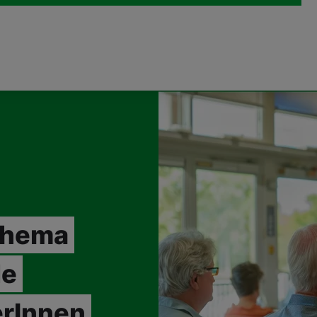
Thema
de
rInnen