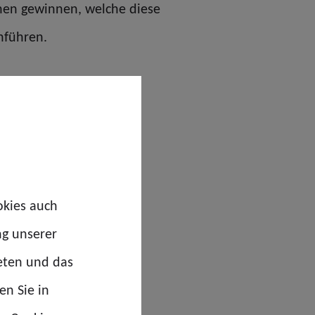
nen gewinnen, welche diese
hführen.
okies auch
ng unserer
eten und das
en Sie in