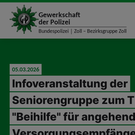
site_logo
Gewerkschaft
der Polizei
Bundespolizei｜Zoll – Bezirksgruppe Zoll
jumpToMain
05.03.2026
Infoveranstaltung der
Seniorengruppe zum 
"Beihilfe" für angehen
Versorgungsempfänge