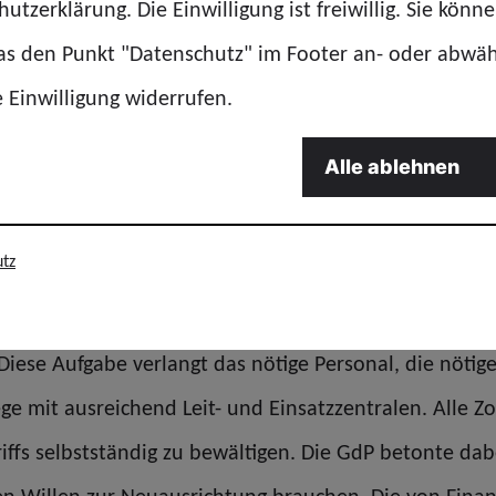
utzerklärung. Die Einwilligung ist freiwillig. Sie könn
wechsel, den wir aus den Führungsetagen des Zolls mi
das den Punkt "Datenschutz" im Footer an- oder abwä
riminalitätsbekämpfung war früher höchstens ungelie
e Einwilligung widerrufen.
ene und schon gar nicht bedeutende und prägende Auf
Alle ablehnen
müssen passen
ich darauf hin, dass sich das in der neuen Struktur 
tz
enen des Zolls zu schaffen, reicht hier nicht aus. Ein
 Polizeibehörde und muss rund um die Uhr an allen 
. Diese Aufgabe verlangt das nötige Personal, die nöti
 mit ausreichend Leit- und Einsatzzentralen. Alle Zol
ffs selbstständig zu bewältigen. Die GdP betonte da