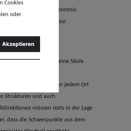
en Cookies
t großer Erwartung zur Kenntnis
hlen oder
bter notwendiger Annex zur
gabe des Zolls.
Akzeptieren
auch abbilden muss. Nur eine Säule
e wirksame
Tagen in der Woche und an jedem Ort
gen Strukturen und auch
ldirektionen müssen stets in der Lage
bei, dass die Schwerpunkte aus dem