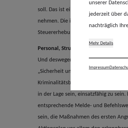
unserer Datensch
soll. Das ist ein enormer Paradigmen
jederzeit über 
nehmen. Die im Zoll verantwortete K
nachträglich Ihr
Steuererhebung, nicht aber eine eig
Mehr Details
Personal, Struktur und Ausrichtung 
Und deswegen wies der Vorstand deutl
Impressum
Datenschu
„Sicherheit und Vollzug“ durch alle Eb
Kriminalitätsbekämpfungsbehörde ist
in der Lage sein, einsatzfähig zu sein
entsprechende Melde- und Befehlswege
sein, die Maßnahmen des ersten Angri