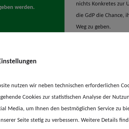
nichts Konkretes zur 
egeben werden.
die GdP die Chance, i
Weg zu geben.
Einstellungen
site nutzen wir neben technischen erforderlichen Co
kennbar werden
rgehende Cookies zur statistischen Analyse der Nutzu
er häufiger erzählte und kaum überhörbare Botschaft
ial Media, um Ihnen den bestmöglichen Service zu bi
olle in der deutschen Sicherheitsarchitektur hat. V
nserer Seite stetig zu verbessern. Weitere Details find
 die Kriminalitätsbekämpfung einen prägenden Stellen