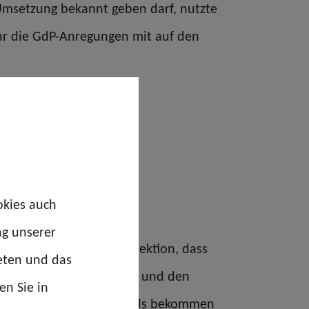
Umsetzung bekannt geben darf, nutzte
hr die GdP-Anregungen mit auf den
okies auch
ng unserer
 aus der Generalzolldirektion, dass
eten und das
on Augenhöhe mit dem BKA und den
en Sie in
wert in der Arbeit des Zolls bekommen