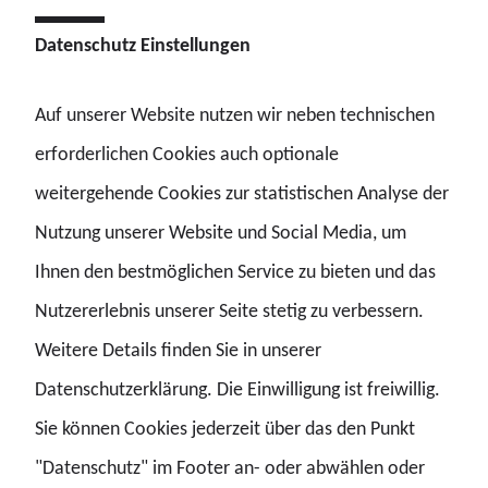
fahnden die immer noch hoch engagierten Kolleginnen
Datenschutz Einstellungen
und Kollegen, die – zwar beamtenrechtlich schlechter
gestellt sind als ihre Polizeikolleginnen und -kollegen –
Auf unserer Website nutzen wir neben technischen
mit großem Elan nach Schurken, obwohl sie sich stets mit
erforderlichen Cookies auch optionale
untauglichen Strukturen, komplizierter Rechtsarchitektur
weitergehende Cookies zur statistischen Analyse der
und mangelnder Personal- und Sachausstattung
Nutzung unserer Website und Social Media, um
rumplagen. Sie sitzen enttäuscht in ihren Ämtern und
Ihnen den bestmöglichen Service zu bieten und das
schauen mit großer Sorge auf das, was kommt. Aber:
Nutzererlebnis unserer Seite stetig zu verbessern.
Weder der Gesetzentwurf noch die neue Zielstruktur
Weitere Details finden Sie in unserer
bringen den Zoll ernsthaft nach vorn. Personalansatz,
Datenschutzerklärung. Die Einwilligung ist freiwillig.
Ausrüstung (Führungs- und Einsatzmittel), Aufbau- und
Sie können Cookies jederzeit über das den Punkt
Ablauforganisation, Melde- und Befehlswege und auch
"Datenschutz" im Footer an- oder abwählen oder