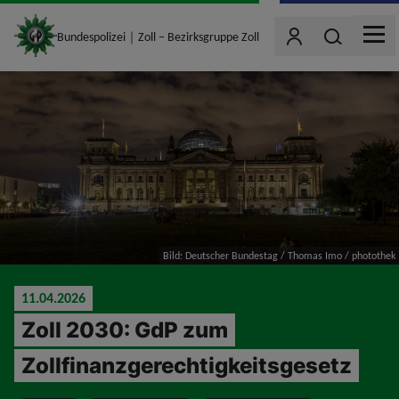
site_logo
Wonach such
Bundespolizei｜Zoll – Bezirksgruppe Zoll
Benutzer
MEN
jumpToMain
Bild: Deutscher Bundestag / Thomas Imo / photothek
11.04.2026
Zoll 2030: GdP zum
Zollfinanzgerechtigkeitsgesetz