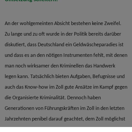
An der wohlgemeinten Absicht bestehen keine Zweifel.
Zu lange und zu oft wurde in der Politik bereits darüber
diskutiert, dass Deutschland ein Geldwäscheparadies ist
und dass es an den nötigen Instrumenten fehlt, mit denen
man noch wirksamer den Kriminellen das Handwerk
legen kann. Tatsächlich bieten Aufgaben, Befugnisse und
auch das Know-how im Zoll gute Ansätze im Kampf gegen
die Organisierte Kriminalität. Dennoch haben
Generationen von Führungskräften im Zoll in den letzten
Jahrzehnten penibel darauf geachtet, dem Zoll möglichst
kein deutliches polizeiliches Antlitz zu geben. Trotzdem