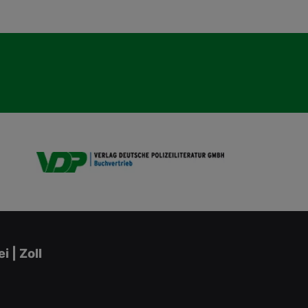
VDP B
 | Zoll