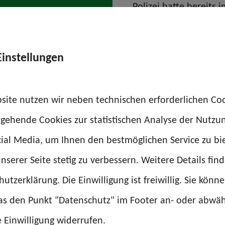
Polizei hatte bereits
nvollständig.
zur Trennung der Ber
FKS in der neuen Orga
Einstellungen
abgelehnt. Die jetzige
zahlreichen Argument
site nutzen wir neben technischen erforderlichen Co
gegen eine Trennung 
rgehende Cookies zur statistischen Analyse der Nutzu
ial Media, um Ihnen den bestmöglichen Service zu bi
nserer Seite stetig zu verbessern. Weitere Details find
llt werden, dass die nun vorgestellten Ergebnisse de
utzerklärung. Die Einwilligung ist freiwillig. Sie könn
barkeit des Reformprozesses im Zolls zurückbleiben. 
das den Punkt "Datenschutz" im Footer an- oder abwä
rade in den Sachgebieten C und dem Zollfahndungsdie
e Einwilligung widerrufen.