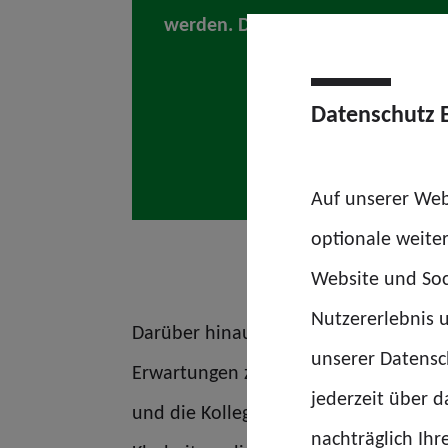
werden. Doch die Umsetzung ist u
Datenschutz 
Auf unserer Web
optionale weite
Website und Soc
Nutzererlebnis u
Darüber hinaus muss jedoch festgeste
unserer Datensch
Erwartungen zu Klarheit und Berechen
jederzeit über 
und die Kolleginnen und Kollegen ge
nachträglich Ihr