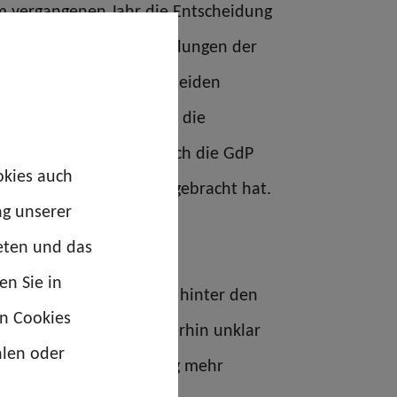
 im vergangenen Jahr die Entscheidung
eiche Prüfung und Ermittlungen der
nisationsstruktur entscheiden
 Entscheidung adressiert die
e und Einwände, die auch die GdP
okies auch
der beiden Bereiche vorgebracht hat.
ng unserer
eten und das
en Sie in
s Umsetzungsstabes weit hinter den
en Cookies
Viele Aspekte sind weiterhin unklar
hlen oder
nst haben hier eindeutig mehr