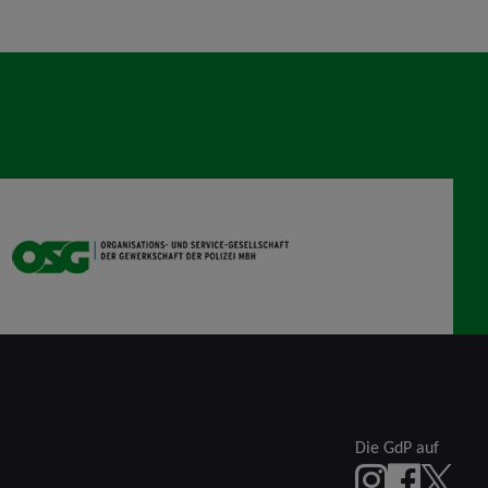
OSG
Die GdP auf
Instagram
Facebook
X