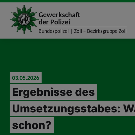
site_logo
Gewerkschaft
der Polizei
Bundespolizei｜Zoll – Bezirksgruppe Zoll
jumpToMain
03.05.2026
Ergebnisse des
Umsetzungsstabes: W
schon?